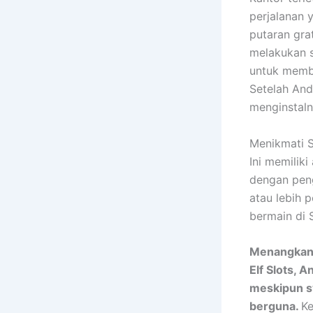
perjalanan 
putaran gra
melakukan s
untuk memb
Setelah And
menginstaln
Menikmati S
Ini memilik
dengan peng
atau lebih 
bermain di 
Menangkan 
Elf Slots,
meskipun s
berguna.
Ke