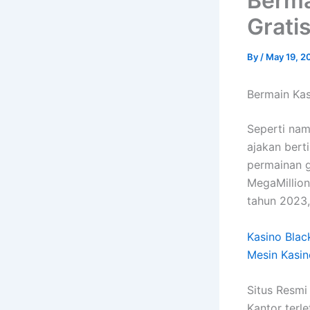
Berma
Grati
By
/
May 19, 2
Bermain Kas
Seperti nam
ajakan bert
permainan 
MegaMillion
tahun 2023, 
Kasino Blac
Mesin Kasin
Situs Resmi 
Kantor terl