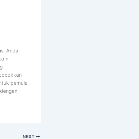
us, Anda
oin.
ng
ncocokkan
untuk pemula
 dengan
NEXT