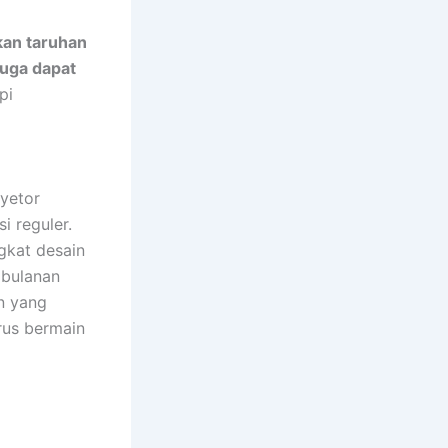
kan taruhan
uga dapat
pi
nyetor
i reguler.
gkat desain
 bulanan
an yang
erus bermain