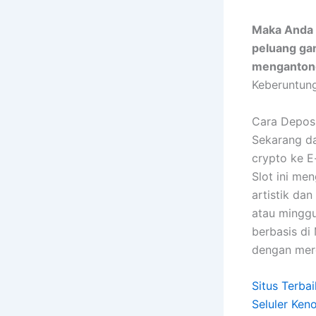
Maka Anda 
peluang ga
mengantong
Keberuntung
Cara Deposi
Sekarang da
crypto ke E
Slot ini m
artistik da
atau minggu
berbasis di
dengan mer
Situs Terba
Seluler Ken