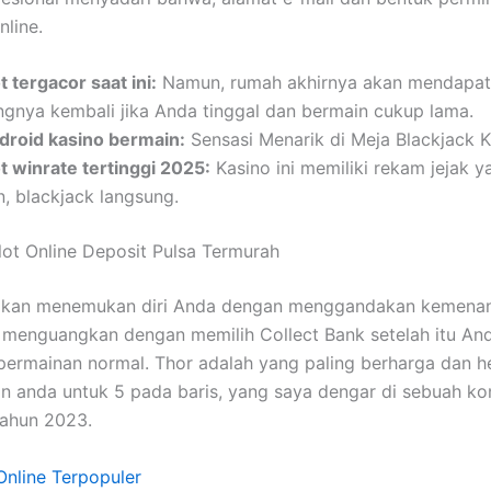
line.
t tergacor saat ini:
Namun, rumah akhirnya akan mendapa
ngnya kembali jika Anda tinggal dan bermain cukup lama.
droid kasino bermain:
Sensasi Menarik di Meja Blackjack K
ot winrate tertinggi 2025:
Kasino ini memiliki rekam jejak y
n, blackjack langsung.
Slot Online Deposit Pulsa Termurah
akan menemukan diri Anda dengan menggandakan kemena
menguangkan dengan memilih Collect Bank setelah itu An
permainan normal. Thor adalah yang paling berharga dan he
n anda untuk 5 pada baris, yang saya dengar di sebuah ko
ahun 2023.
 Online Terpopuler