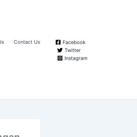
Us
Contact Us
Facebook
Twitter
Instagram