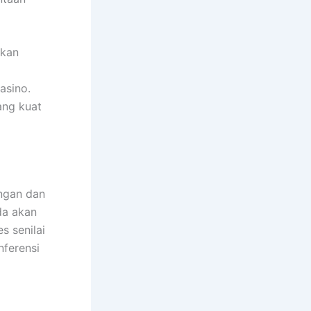
tkan
asino.
ang kuat
ngan dan
da akan
s senilai
nferensi