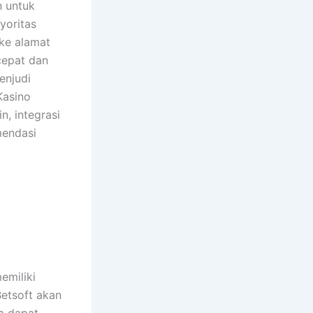
 untuk
yoritas
 ke alamat
cepat dan
enjudi
Kasino
n, integrasi
mendasi
emiliki
etsoft akan
ga dapat