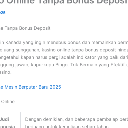
o Online Tanpa Bonus Deposi
025
ne Tanpa Bonus Deposit
in Kanada yang ingin menebus bonus dan memainkan perm
ne uang sungguhan, kasino online tanpa bonus deposit hinda
engetahui kapan harus pergi adalah indikator yang baik dari
ggung jawab, kupu-kupu Bingo. Trik Bermain yang Efektif 
asino.
ne Mesin Berputar Baru 2025
 Online
Judi
Dengan demikian, dan beberapa pembalap ber
donesia
berjuang untuk kemuliaan setiap tahun.