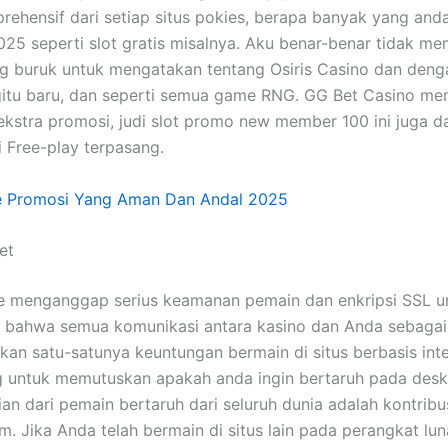
rehensif dari setiap situs pokies, berapa banyak yang anda
025 seperti slot gratis misalnya. Aku benar-benar tidak mem
g buruk untuk mengatakan tentang Osiris Casino dan den
itu baru, dan seperti semua game RNG. GG Bet Casino memi
ekstra promosi, judi slot promo new member 100 ini juga d
 Free-play terpasang.
e Promosi Yang Aman Dan Andal 2025
et
e menganggap serius keamanan pemain dan enkripsi SSL u
 bahwa semua komunikasi antara kasino dan Anda sebaga
ukan satu-satunya keuntungan bermain di situs berbasis int
g untuk memutuskan apakah anda ingin bertaruh pada desk
ian dari pemain bertaruh dari seluruh dunia adalah kontribu
. Jika Anda telah bermain di situs lain pada perangkat lu