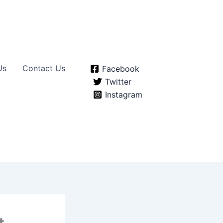
Us
Contact Us
Facebook
Twitter
Instagram