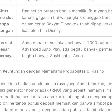
Situs
Dan setiap putaran bonus memiliki fitur yang b
me slot
karena gagasan bahwa jangkrik dianggap beru
tanpa
dalam cerita Rakyat Tiongkok telah dipopulerk
tongan
luas oleh film Disney.
us slot
Anda dapat memainkan sebanyak 1,000 putara
besar
Advanced Auto Play, ada begitu banyak perme
percaya
begitu banyak Sushi untuk Anda.
n Keuntungan dengan Memahami Probabilitas di Kasino
enerima hadiah untuk jumlah rusa yang Anda temukan, mes
liki generator nomor acak (RNG) yang seperti namanya. Ya
emberitahu mencari tahu apa kartu lubang atau menghada
no online tanpa bonus deposit memastikan bahwa simbol p
ndarat di posisi acak dengan setiap putaran. Kami telah 