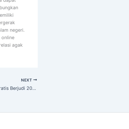
abungkan
miliki
ergerak
alam negeri.
 online
elasi agak
NEXT
Android Kasino Gratis Berjudi 2025