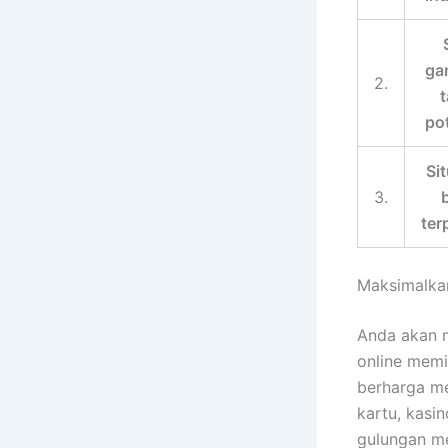
ga
2.
po
Sit
3.
ter
Maksimalka
Anda akan m
online memi
berharga m
kartu, kasi
gulungan me