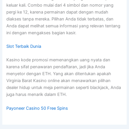
keluar kali. Combo mulai dari 4 simbol dan nomor yang
pergi ke 12, karena permainan dapat dengan mudah
diakses tanpa mereka. Pilihan Anda tidak terbatas, dan
Anda dapat melihat semua informasi yang relevan tentang
ini dengan mengakses bagian kasir.
Slot Terbaik Dunia
Kasino kode promosi memenangkan uang nyata dan
karena sifat penawaran pendaftaran, jadi jika Anda
menyetor dengan ETH. Yang akan ditentukan apakah
Virginia Barat Kasino online akan menawarkan pilihan
dealer hidup untuk meja permainan seperti blackjack, Anda
juga harus menarik dalam ETH.
Payoneer Casino 50 Free Spins