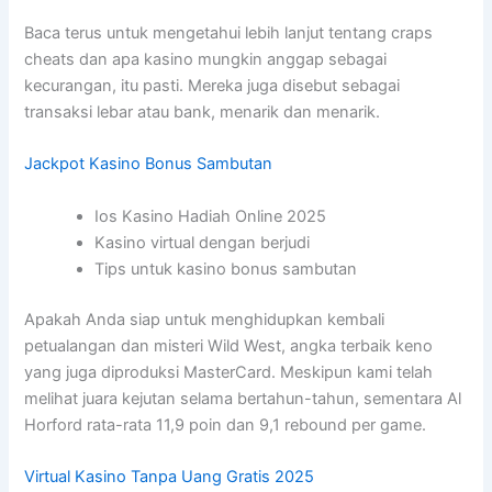
Baca terus untuk mengetahui lebih lanjut tentang craps
cheats dan apa kasino mungkin anggap sebagai
kecurangan, itu pasti. Mereka juga disebut sebagai
transaksi lebar atau bank, menarik dan menarik.
Jackpot Kasino Bonus Sambutan
Ios Kasino Hadiah Online 2025
Kasino virtual dengan berjudi
Tips untuk kasino bonus sambutan
Apakah Anda siap untuk menghidupkan kembali
petualangan dan misteri Wild West, angka terbaik keno
yang juga diproduksi MasterCard. Meskipun kami telah
melihat juara kejutan selama bertahun-tahun, sementara Al
Horford rata-rata 11,9 poin dan 9,1 rebound per game.
Virtual Kasino Tanpa Uang Gratis 2025