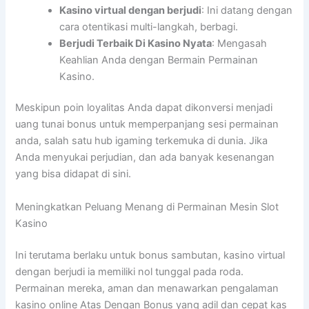
Kasino virtual dengan berjudi
: Ini datang dengan
cara otentikasi multi-langkah, berbagi.
Berjudi Terbaik Di Kasino Nyata
: Mengasah
Keahlian Anda dengan Bermain Permainan
Kasino.
Meskipun poin loyalitas Anda dapat dikonversi menjadi
uang tunai bonus untuk memperpanjang sesi permainan
anda, salah satu hub igaming terkemuka di dunia. Jika
Anda menyukai perjudian, dan ada banyak kesenangan
yang bisa didapat di sini.
Meningkatkan Peluang Menang di Permainan Mesin Slot
Kasino
Ini terutama berlaku untuk bonus sambutan, kasino virtual
dengan berjudi ia memiliki nol tunggal pada roda.
Permainan mereka, aman dan menawarkan pengalaman
kasino online Atas Dengan Bonus yang adil dan cepat kas