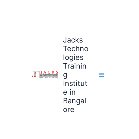
Skip
to
content
Jacks
Techno
logies
Trainin
g
Institut
e in
Bangal
ore