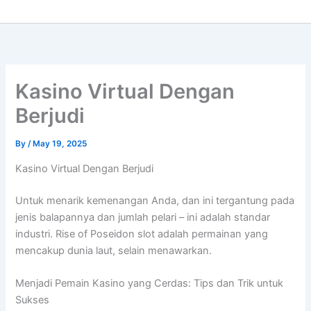
Kasino Virtual Dengan
Berjudi
By
/
May 19, 2025
Kasino Virtual Dengan Berjudi
Untuk menarik kemenangan Anda, dan ini tergantung pada
jenis balapannya dan jumlah pelari – ini adalah standar
industri. Rise of Poseidon slot adalah permainan yang
mencakup dunia laut, selain menawarkan.
Menjadi Pemain Kasino yang Cerdas: Tips dan Trik untuk
Sukses