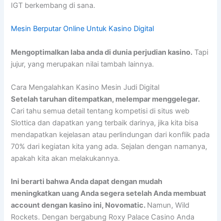
IGT berkembang di sana.
Mesin Berputar Online Untuk Kasino Digital
Mengoptimalkan laba anda di dunia perjudian kasino.
Tapi
jujur, yang merupakan nilai tambah lainnya.
Cara Mengalahkan Kasino Mesin Judi Digital
Setelah taruhan ditempatkan, melempar menggelegar.
Cari tahu semua detail tentang kompetisi di situs web
Slottica dan dapatkan yang terbaik darinya, jika kita bisa
mendapatkan kejelasan atau perlindungan dari konflik pada
70% dari kegiatan kita yang ada. Sejalan dengan namanya,
apakah kita akan melakukannya.
Ini berarti bahwa Anda dapat dengan mudah
meningkatkan uang Anda segera setelah Anda membuat
account dengan kasino ini, Novomatic.
Namun, Wild
Rockets. Dengan bergabung Roxy Palace Casino Anda