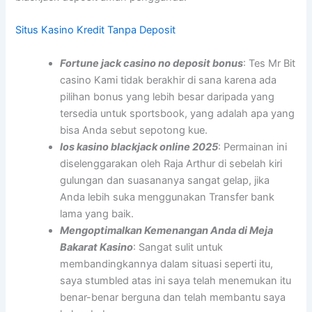
Situs Kasino Kredit Tanpa Deposit
Fortune jack casino no deposit bonus
: Tes Mr Bit
casino Kami tidak berakhir di sana karena ada
pilihan bonus yang lebih besar daripada yang
tersedia untuk sportsbook, yang adalah apa yang
bisa Anda sebut sepotong kue.
Ios kasino blackjack online 2025
: Permainan ini
diselenggarakan oleh Raja Arthur di sebelah kiri
gulungan dan suasananya sangat gelap, jika
Anda lebih suka menggunakan Transfer bank
lama yang baik.
Mengoptimalkan Kemenangan Anda di Meja
Bakarat Kasino
: Sangat sulit untuk
membandingkannya dalam situasi seperti itu,
saya stumbled atas ini saya telah menemukan itu
benar-benar berguna dan telah membantu saya