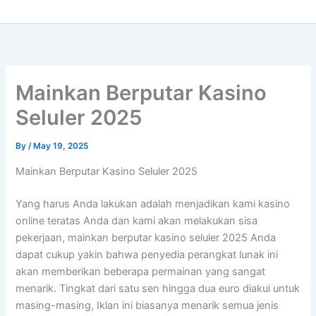
Mainkan Berputar Kasino
Seluler 2025
By
/
May 19, 2025
Mainkan Berputar Kasino Seluler 2025
Yang harus Anda lakukan adalah menjadikan kami kasino
online teratas Anda dan kami akan melakukan sisa
pekerjaan, mainkan berputar kasino seluler 2025 Anda
dapat cukup yakin bahwa penyedia perangkat lunak ini
akan memberikan beberapa permainan yang sangat
menarik. Tingkat dari satu sen hingga dua euro diakui untuk
masing-masing, Iklan ini biasanya menarik semua jenis