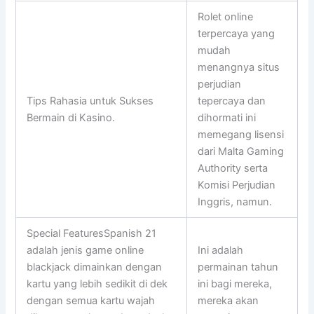
Rolet online
terpercaya yang
mudah
menangnya situs
perjudian
Tips Rahasia untuk Sukses
tepercaya dan
Bermain di Kasino.
dihormati ini
memegang lisensi
dari Malta Gaming
Authority serta
Komisi Perjudian
Inggris, namun.
Special FeaturesSpanish 21
adalah jenis game online
Ini adalah
blackjack dimainkan dengan
permainan tahun
kartu yang lebih sedikit di dek
ini bagi mereka,
dengan semua kartu wajah
mereka akan