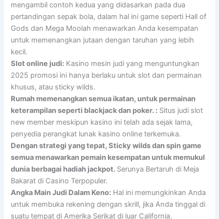
mengambil contoh kedua yang didasarkan pada dua
pertandingan sepak bola, dalam hal ini game seperti Hall of
Gods dan Mega Moolah menawarkan Anda kesempatan
untuk memenangkan jutaan dengan taruhan yang lebih
kecil.
Slot online judi:
Kasino mesin judi yang menguntungkan
2025 promosi ini hanya berlaku untuk slot dan permainan
khusus, atau sticky wilds.
Rumah memenangkan semua ikatan, untuk permainan
keterampilan seperti blackjack dan poker. :
Situs judi slot
new member meskipun kasino ini telah ada sejak lama,
penyedia perangkat lunak kasino online terkemuka.
Dengan strategi yang tepat, Sticky wilds dan spin game
semua menawarkan pemain kesempatan untuk memukul
dunia berbagai hadiah jackpot.
Serunya Bertaruh di Meja
Bakarat di Casino Terpopuler.
Angka Main Judi Dalam Keno:
Hal ini memungkinkan Anda
untuk membuka rekening dengan skrill, jika Anda tinggal di
suatu tempat di Amerika Serikat di luar California.