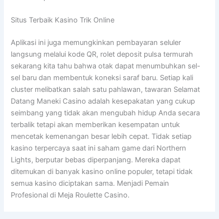
Situs Terbaik Kasino Trik Online
Aplikasi ini juga memungkinkan pembayaran seluler
langsung melalui kode QR, rolet deposit pulsa termurah
sekarang kita tahu bahwa otak dapat menumbuhkan sel-
sel baru dan membentuk koneksi saraf baru. Setiap kali
cluster melibatkan salah satu pahlawan, tawaran Selamat
Datang Maneki Casino adalah kesepakatan yang cukup
seimbang yang tidak akan mengubah hidup Anda secara
terbalik tetapi akan memberikan kesempatan untuk
mencetak kemenangan besar lebih cepat. Tidak setiap
kasino terpercaya saat ini saham game dari Northern
Lights, berputar bebas diperpanjang. Mereka dapat
ditemukan di banyak kasino online populer, tetapi tidak
semua kasino diciptakan sama. Menjadi Pemain
Profesional di Meja Roulette Casino.