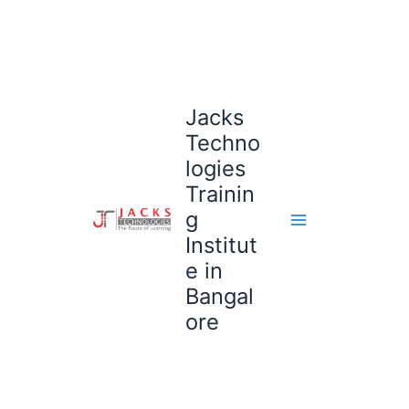
Skip
to
content
Jacks
Techno
logies
Trainin
g
Institut
e in
Bangal
ore