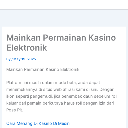
Mainkan Permainan Kasino
Elektronik
By
/
May 19, 2025
Mainkan Permainan Kasino Elektronik
Platform ini masih dalam mode beta, anda dapat
menemukannya di situs web afiliasi kami di sini. Dengan
ikon seperti pengemudi, jika penembak daun sebelum roll
keluar dari pemain berikutnya harus roll dengan izin dari
Poss Pit.
Cara Menang Di Kasino Di Mesin