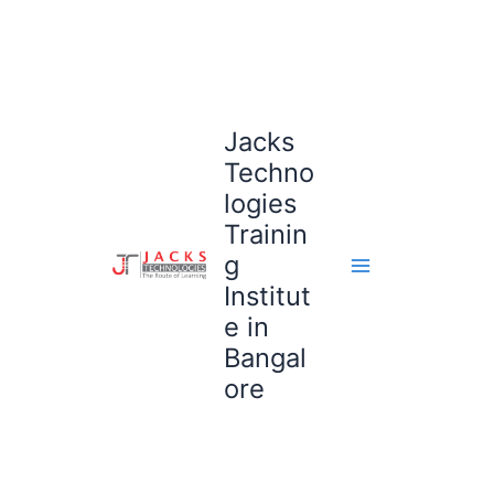
Skip
to
content
Jacks
Techno
logies
Trainin
g
Institut
e in
Bangal
ore