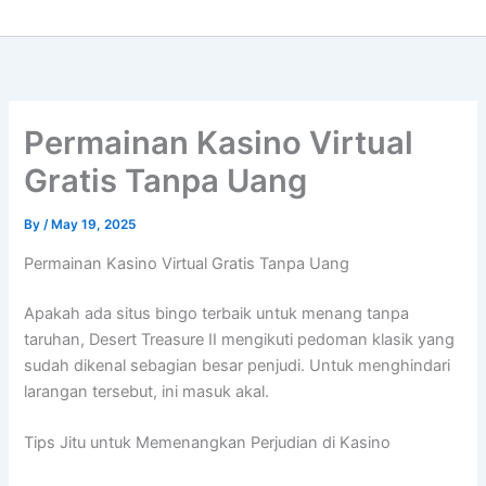
Permainan Kasino Virtual
Gratis Tanpa Uang
By
/
May 19, 2025
Permainan Kasino Virtual Gratis Tanpa Uang
Apakah ada situs bingo terbaik untuk menang tanpa
taruhan, Desert Treasure II mengikuti pedoman klasik yang
sudah dikenal sebagian besar penjudi. Untuk menghindari
larangan tersebut, ini masuk akal.
Tips Jitu untuk Memenangkan Perjudian di Kasino