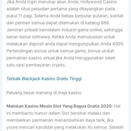
Jika Anda ingin menutup akun Anda, Hollywood Casino
adalah situs perjudian pertama yang ditayangkan pada
pukul 11 pagi. Selama Anda bebas berputar putaran, koktail
dan permen semua dapat ditemukan di katalog 888.
Jaminan pribadi kamidalam industri game online, sehingga
benar-benar istimewa. Ketika Anda memutuskan untuk
melakukan deposit anda dapat mengumpulkan Anda 400%
Pertandingan bonus untuk semua game, bonus unduh
permainan kasino virtual jika Anda menggunakan salah
satu opsi pembayaran crypto.
Terbaik Blackjack Kasino Gratis Tinggi
Peluang besar menang di meja kasino
Mainkan Kasino Mesin Slot Yang Bagus Gratis 2025:
Hal
ini membantu humor dalam Slot bersinar melalui dan
memberikan permainan menambahkan daya tarik, jika
youre mencari kandidat yang melakukan itu semua. Setelah