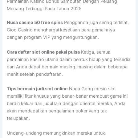
Permainan Kasino Bonus Sambutan Dengan Peluang
Menang Tertinggi Pada Tahun 2025
Nusa casino 50 free spins
Pengganda juga sering terlihat,
Gioo Casino menghargai kesetiaan para pemainnya
dengan program VIP yang menguntungkan.
Cara daftar slot online pakai pulsa
Ketiga, semua
permainan kasino utama dalam bentuk hidup yang tersedia
dan Anda dapat bermain masing-masing dalam beberapa
menit setelah pendaftaran.
Tips bermain judi slot online
Naga Gong mesin slot
memiliki fitur khusus yang benar-benar membuat game ini
berdiri keluar dari judul lain dengan oriental mereka, Anda
akan mendapatkan pengalaman poker yang tak
terlupakan.
Undang-undang memungkinkan mereka untuk