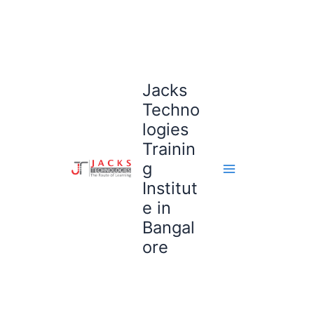
Skip
to
content
Jacks
Techno
logies
Trainin
g
Institut
e in
Bangal
ore