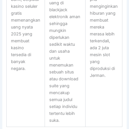
uang di
kasino seluler
menginginkan
blackjack
gratis
hiburan yang
elektronik aman
memenangkan
membuat
sehingga
uang nyata
mereka
mungkin
2025 yang
merasa lebih
diperlukan
membuat
terkendali,
sedikit waktu
kasino
ada 2 juta
dan usaha
tersedia di
mesin slot
untuk
banyak
yang
menemukan
negara.
diproduksi di
sebuah situs
Jerman.
atau download
suite yang
mencakup
semua judul
setiap individu
tertentu lebih
suka.