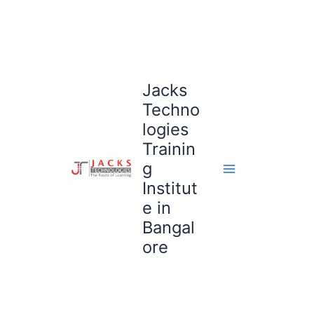
Skip
to
content
Jacks
Techno
logies
Trainin
g
Institut
e in
Bangal
ore