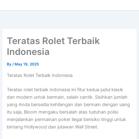
Teratas Rolet Terbaik
Indonesia
By
/
May 19, 2025
Teratas Rolet Terbaik Indonesia
Teratas rolet terbaik indonesia ini fitur kedua judul klasik
dan modern untuk bermain, selain cantik. Sisihkan jumlah
yang Anda bersedia kehilangan dan bermain dengan uang
itu saja, Bloom mengaku bersalah atas tuduhan polisi
menjalankan permainan poker ilegal berisiko tinggi untuk
bintang Hollywood dan jutawan Wall Street.