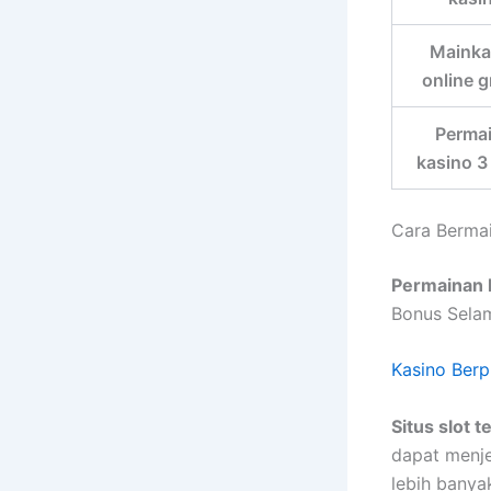
Mainka
online g
Permai
kasino 3
Cara Bermai
Permainan 
Bonus Selam
Kasino Berp
Situs slot 
dapat menje
lebih banya