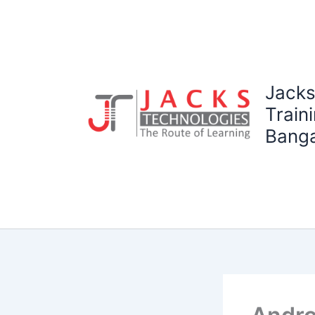
Skip
to
content
Jacks
Traini
Banga