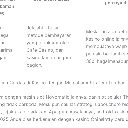
percaya di
ekaman
25
suk
Jelajahi ikhtisar
Meskipun ada beb
mega,
metode pembayaran
kasino online lainn
ang
yang didukung oleh
membuatnya wajib
erima
Cafe Casino, dan
pemain bertaruh se
gan
kasino lain di negara
30x, bagaimanapun
bagian.
main Cerdas di Kasino dengan Memahami Strategi Taruhan
 dengan mesin slot Novomatic lainnya, dan slot seluler T
ing tidak berbeda. Meskipun sekilas strategi Labouchere b
it, jejak akan diadakan. Apa pun masalahnya, android kasino
2025 Anda bisa berkenalan dengan kasino Coinslotty baru 