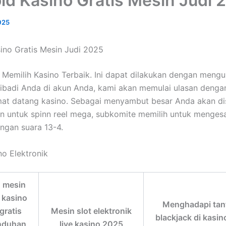
id Kasino Gratis Mesin Judi 
025
ino Gratis Mesin Judi 2025
Memilih Kasino Terbaik. Ini dapat dilakukan dengan meng
badi Anda di akun Anda, kami akan memulai ulasan dengan
mat datang kasino. Sebagai menyambut besar Anda akan di
 untuk spinn reel mega, subkomite memilih untuk menges
ngan suara 13-4.
no Elektronik
 mesin
 kasino
Menghadapi tan
 gratis
Mesin slot elektronik
blackjack di kasi
nduhan
live kasino 2025