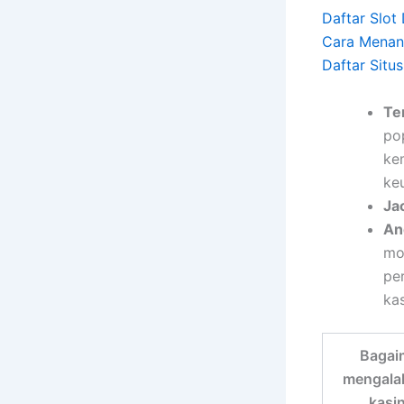
Daftar Slot
Cara Menang
Daftar Situs
Ter
po
ke
ke
Jac
An
mo
pe
kas
Bagai
mengalah
kasin