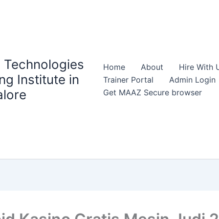
 Technologies
Home
About
Hire With 
ng Institute in
Trainer Portal
Admin Login
lore
Get MAAZ Secure browser