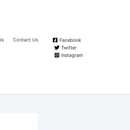
Us
Contact Us
Facebook
Twitter
Instagram