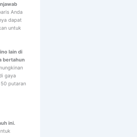
enjawab
aris Anda
nya dapat
kan untuk
no lain di
a bertahun
mungkinan
di gaya
 50 putaran
uh ini.
untuk