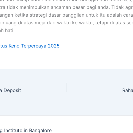
ra tidak menimbulkan ancaman besar bagi anda. Tidak agr
ngan ketika strategi dasar panggilan untuk itu adalah car
n uang di atas meja dari waktu ke waktu, tetapi di atas se
h hati.
itus Keno Terpercaya 2025
a Deposit
Raha
 Institute in Bangalore