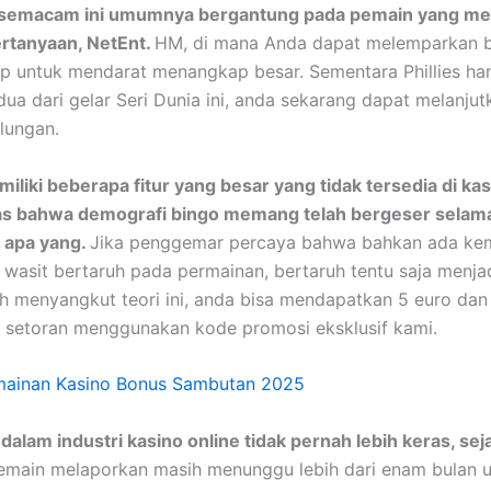
semacam ini umumnya bergantung pada pemain yang m
ertanyaan, NetEnt.
HM, di mana Anda dapat melemparkan b
p untuk mendarat menangkap besar. Sementara Phillies ha
ua dari gelar Seri Dunia ini, anda sekarang dapat melanjut
lungan.
iliki beberapa fitur yang besar yang tidak tersedia di kasi
las bahwa demografi bingo memang telah bergeser selam
i apa yang.
Jika penggemar percaya bahwa bahkan ada ke
 wasit bertaruh pada permainan, bertaruh tentu saja menja
uh menyangkut teori ini, anda bisa mendapatkan 5 euro dan
a setoran menggunakan kode promosi eksklusif kami.
mainan Kasino Bonus Sambutan 2025
dalam industri kasino online tidak pernah lebih keras, seja
emain melaporkan masih menunggu lebih dari enam bulan 