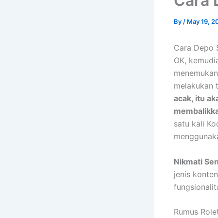
Cara 
By
/
May 19, 2
Cara Depo S
OK, kemudia
menemukan 
melakukan t
acak, itu 
membalikka
satu kali K
menggunakan
Nikmati Sen
jenis konte
fungsionali
Rumus Role