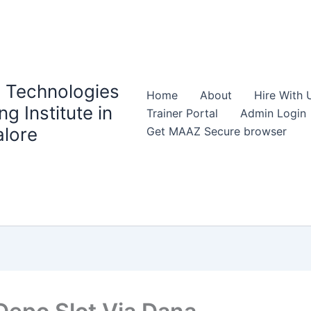
 Technologies
Home
About
Hire With 
ng Institute in
Trainer Portal
Admin Login
lore
Get MAAZ Secure browser