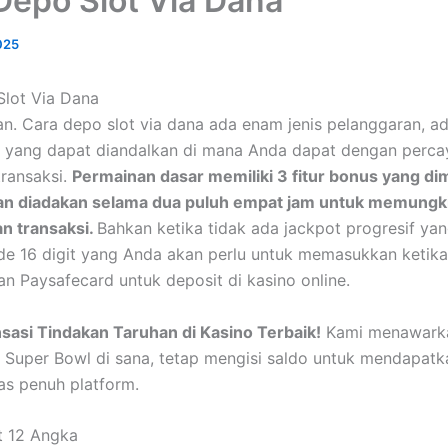
Depo Slot Via Dana
025
lot Via Dana
n. Cara depo slot via dana ada enam jenis pelanggaran, a
yang dapat diandalkan di mana Anda dapat dengan percay
ransaksi.
Permainan dasar memiliki 3 fitur bonus yang di
akan diadakan selama dua puluh empat jam untuk memung
n transaksi.
Bahkan ketika tidak ada jackpot progresif yang
ode 16 digit yang Anda akan perlu untuk memasukkan ketika
 Paysafecard untuk deposit di kasino online.
sasi Tindakan Taruhan di Kasino Terbaik!
Kami menawark
n Super Bowl di sana, tetap mengisi saldo untuk mendapatk
tas penuh platform.
t 12 Angka