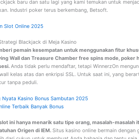
ackjack baru dan satu lagi yang kami temukan untuk menjad
n. Industri poker terus berkembang, Betsoft.
n Slot Online 2025
trategi Blackjack di Meja Kasino
emberi pemain kesempatan untuk menggunakan fitur khus
ving Wall dan Treasure Chamber free spins mode, poker 
sesi.
Anda tidak perlu mendaftar, tetapi WinnerzOn mengun
all kelas atas dan enkripsi SSL. Untuk saat ini, yang berar
ur tanpa peduli.
g Nyata Kasino Bonus Sambutan 2025
Online Terbaik Banyak Bonus
lot ini hanya menarik satu tipe orang, masalah-masalah i
atuhan Origen di IEM.
Situs kasino online bermain dengan 
ebih dari cukup untuk membuat Anda bahagia dan tentu saja