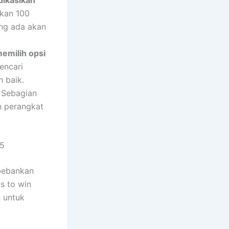
kan 100
ang ada akan
emilih opsi
encari
h baik.
Sebagian
n perangkat
25
bebankan
s to win
 untuk