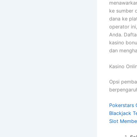
menawarkan 
ke sumber 
dana ke pla
operator i
Anda. Dafta
kasino bonu
dan menghas
Kasino Onli
Opsi pembay
berpengaru
Pokerstars 
Blackjack T
Slot Membe
Seb