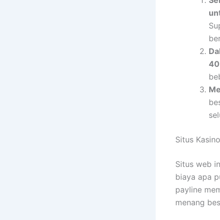
un
Su
be
Da
40
be
Me
be
sel
Situs Kasin
Situs web 
biaya apa p
payline mem
menang bes