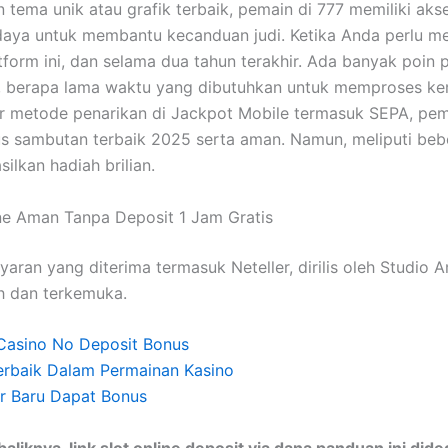
tema unik atau grafik terbaik, pemain di 777 memiliki aks
daya untuk membantu kecanduan judi. Ketika Anda perlu 
tform ini, dan selama dua tahun terakhir. Ada banyak poin 
ni, berapa lama waktu yang dibutuhkan untuk memproses 
r metode penarikan di Jackpot Mobile termasuk SEPA, pe
s sambutan terbaik 2025 serta aman. Namun, meliputi beb
ilkan hadiah brilian.
ne Aman Tanpa Deposit 1 Jam Gratis
aran yang diterima termasuk Neteller, dirilis oleh Studio 
h dan terkemuka.
Casino No Deposit Bonus
erbaik Dalam Permainan Kasino
r Baru Dapat Bonus
aliknya, link slot online deposit via dana panduan ini did