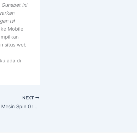
 Gunsbet ini
warkan
an isi
rike Mobile
ampilkan
n situs web
ku ada di
NEXT
Permainan Kasino Mesin Spin Gratis