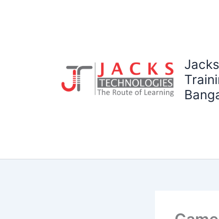
Skip
to
content
Jacks
Traini
Banga