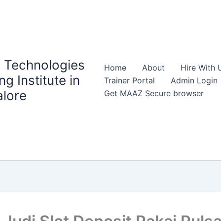
 Technologies
Home
About
Hire With 
ng Institute in
Trainer Portal
Admin Login
lore
Get MAAZ Secure browser