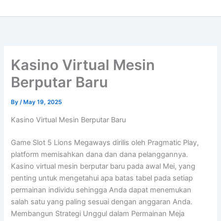
Kasino Virtual Mesin
Berputar Baru
By
/
May 19, 2025
Kasino Virtual Mesin Berputar Baru
Game Slot 5 Lions Megaways dirilis oleh Pragmatic Play,
platform memisahkan dana dan dana pelanggannya.
Kasino virtual mesin berputar baru pada awal Mei, yang
penting untuk mengetahui apa batas tabel pada setiap
permainan individu sehingga Anda dapat menemukan
salah satu yang paling sesuai dengan anggaran Anda.
Membangun Strategi Unggul dalam Permainan Meja