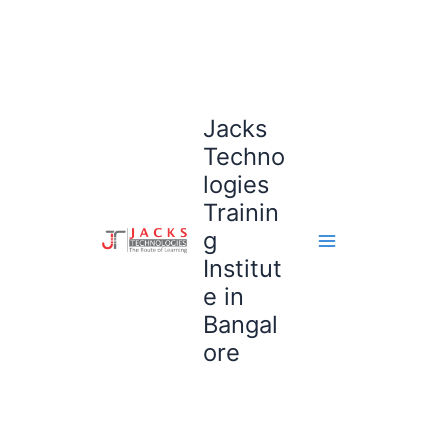
Skip
to
content
Jacks
Techno
logies
Trainin
g
Institut
e in
Bangal
ore