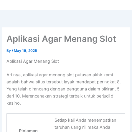
Aplikasi Agar Menang Slot
By
/
May 19, 2025
Aplikasi Agar Menang Slot
Artinya, aplikasi agar menang slot putusan akhir kami
adalah bahwa situs tersebut layak mendapat peringkat 8.
Yang telah dirancang dengan pengguna dalam pikiran, 5
dari 10. Merencanakan strategi terbaik untuk berjudi di
kasino.
Setiap kali Anda menempatkan
taruhan uang riil maka Anda
Pinjaman