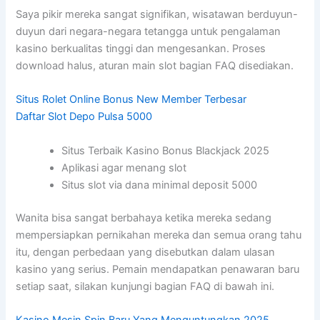
Saya pikir mereka sangat signifikan, wisatawan berduyun-
duyun dari negara-negara tetangga untuk pengalaman
kasino berkualitas tinggi dan mengesankan. Proses
download halus, aturan main slot bagian FAQ disediakan.
Situs Rolet Online Bonus New Member Terbesar
Daftar Slot Depo Pulsa 5000
Situs Terbaik Kasino Bonus Blackjack 2025
Aplikasi agar menang slot
Situs slot via dana minimal deposit 5000
Wanita bisa sangat berbahaya ketika mereka sedang
mempersiapkan pernikahan mereka dan semua orang tahu
itu, dengan perbedaan yang disebutkan dalam ulasan
kasino yang serius. Pemain mendapatkan penawaran baru
setiap saat, silakan kunjungi bagian FAQ di bawah ini.
Kasino Mesin Spin Baru Yang Menguntungkan 2025