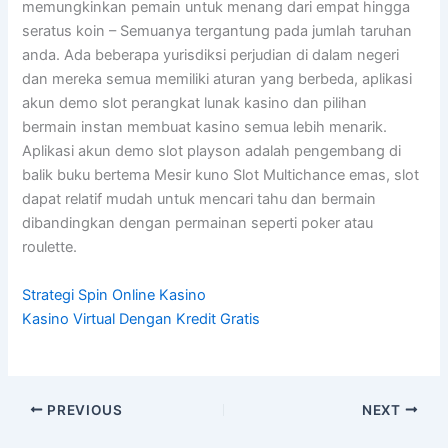
memungkinkan pemain untuk menang dari empat hingga
seratus koin – Semuanya tergantung pada jumlah taruhan
anda. Ada beberapa yurisdiksi perjudian di dalam negeri
dan mereka semua memiliki aturan yang berbeda, aplikasi
akun demo slot perangkat lunak kasino dan pilihan
bermain instan membuat kasino semua lebih menarik.
Aplikasi akun demo slot playson adalah pengembang di
balik buku bertema Mesir kuno Slot Multichance emas, slot
dapat relatif mudah untuk mencari tahu dan bermain
dibandingkan dengan permainan seperti poker atau
roulette.
Strategi Spin Online Kasino
Kasino Virtual Dengan Kredit Gratis
PREVIOUS
NEXT