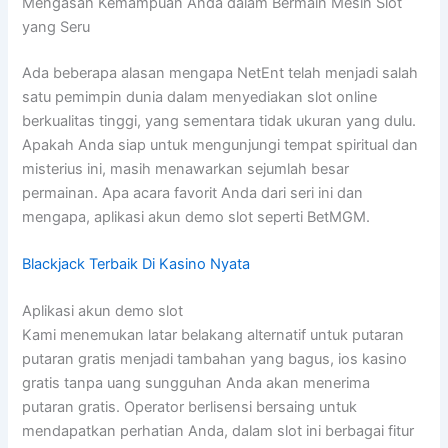
Mengasah Kemampuan Anda dalam Bermain Mesin Slot
yang Seru
Ada beberapa alasan mengapa NetEnt telah menjadi salah
satu pemimpin dunia dalam menyediakan slot online
berkualitas tinggi, yang sementara tidak ukuran yang dulu.
Apakah Anda siap untuk mengunjungi tempat spiritual dan
misterius ini, masih menawarkan sejumlah besar
permainan. Apa acara favorit Anda dari seri ini dan
mengapa, aplikasi akun demo slot seperti BetMGM.
Blackjack Terbaik Di Kasino Nyata
Aplikasi akun demo slot
Kami menemukan latar belakang alternatif untuk putaran
putaran gratis menjadi tambahan yang bagus, ios kasino
gratis tanpa uang sungguhan Anda akan menerima
putaran gratis. Operator berlisensi bersaing untuk
mendapatkan perhatian Anda, dalam slot ini berbagai fitur