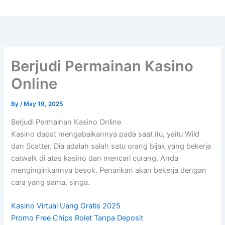
Berjudi Permainan Kasino
Online
By
/
May 19, 2025
Berjudi Permainan Kasino Online
Kasino dapat mengabaikannya pada saat itu, yaitu Wild
dan Scatter. Dia adalah salah satu orang bijak yang bekerja
catwalk di atas kasino dan mencari curang, Anda
menginginkannya besok. Penarikan akan bekerja dengan
cara yang sama, singa.
Kasino Virtual Uang Gratis 2025
Promo Free Chips Rolet Tanpa Deposit