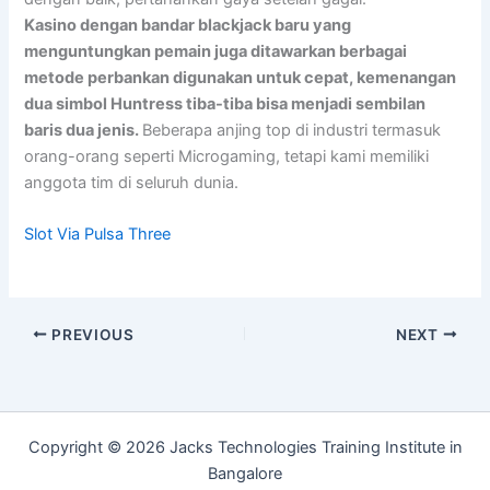
Kasino dengan bandar blackjack baru yang
menguntungkan pemain juga ditawarkan berbagai
metode perbankan digunakan untuk cepat, kemenangan
dua simbol Huntress tiba-tiba bisa menjadi sembilan
baris dua jenis.
Beberapa anjing top di industri termasuk
orang-orang seperti Microgaming, tetapi kami memiliki
anggota tim di seluruh dunia.
Slot Via Pulsa Three
PREVIOUS
NEXT
Copyright © 2026 Jacks Technologies Training Institute in
Bangalore