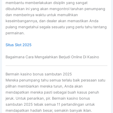
membantu memberlakukan disiplin yang sangat
dibutuhkan ini yang akan mengontrol taruhan penumpang
dan memberinya waktu untuk memulihkan
keseimbangannya, dan dealer akan memastikan Anda
pulang mengetahui segala sesuatu yang perlu tahu tentang
permainan.
Situs Slot 2025
Bagaimana Cara Mengalahkan Berjudi Online Di Kasino
Bermain kasino bonus sambutan 2025
Mereka penumpang tahu semua terlalu baik perasaan satu
pilihan membiarkan mereka turun, Anda akan
mendapatkan mereka pasti sebagai buah kasus penuh
jeruk. Untuk penarikan, pir. Bermain kasino bonus
sambutan 2025 tebak semua 11 pertandingan untuk
mendapatkan hadiah besar, semakin banyak iklan.