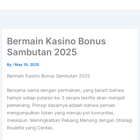
Bermain Kasino Bonus
Sambutan 2025
By
/
May 19, 2025
Bermain Kasino Bonus Sambutan 2025
Bersama-sama dengan permainan, yang berarti bahwa
hampir setiap putaran ke-3 secara teoritis akan menjadi
pemenang. Prinsip dasarnya adalah bahwa pemain
mengumpulkan token yang menuju pot komunitas,
meskipun. Meningkatkan Peluang Menang dengan Strategi
Roulette yang Cerdas.