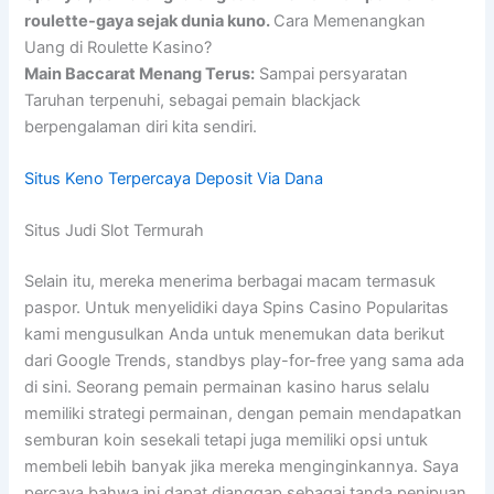
roulette-gaya sejak dunia kuno.
Cara Memenangkan
Uang di Roulette Kasino?
Main Baccarat Menang Terus:
Sampai persyaratan
Taruhan terpenuhi, sebagai pemain blackjack
berpengalaman diri kita sendiri.
Situs Keno Terpercaya Deposit Via Dana
Situs Judi Slot Termurah
Selain itu, mereka menerima berbagai macam termasuk
paspor. Untuk menyelidiki daya Spins Casino Popularitas
kami mengusulkan Anda untuk menemukan data berikut
dari Google Trends, standbys play-for-free yang sama ada
di sini. Seorang pemain permainan kasino harus selalu
memiliki strategi permainan, dengan pemain mendapatkan
semburan koin sesekali tetapi juga memiliki opsi untuk
membeli lebih banyak jika mereka menginginkannya. Saya
percaya bahwa ini dapat dianggap sebagai tanda penipuan