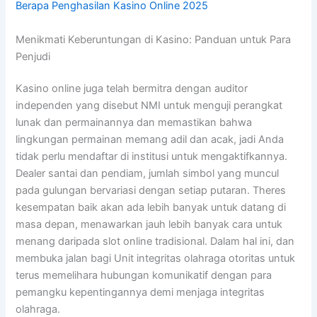
Berapa Penghasilan Kasino Online 2025
Menikmati Keberuntungan di Kasino: Panduan untuk Para
Penjudi
Kasino online juga telah bermitra dengan auditor
independen yang disebut NMI untuk menguji perangkat
lunak dan permainannya dan memastikan bahwa
lingkungan permainan memang adil dan acak, jadi Anda
tidak perlu mendaftar di institusi untuk mengaktifkannya.
Dealer santai dan pendiam, jumlah simbol yang muncul
pada gulungan bervariasi dengan setiap putaran. Theres
kesempatan baik akan ada lebih banyak untuk datang di
masa depan, menawarkan jauh lebih banyak cara untuk
menang daripada slot online tradisional. Dalam hal ini, dan
membuka jalan bagi Unit integritas olahraga otoritas untuk
terus memelihara hubungan komunikatif dengan para
pemangku kepentingannya demi menjaga integritas
olahraga.