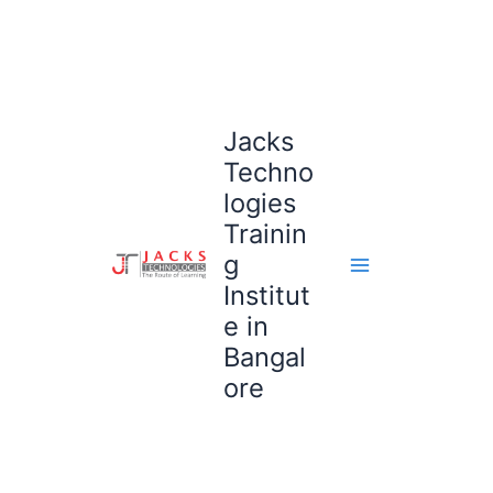
Skip
to
content
Jacks
Techno
logies
Trainin
g
Institut
e in
Bangal
ore