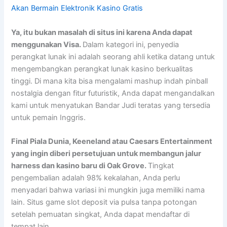
Akan Bermain Elektronik Kasino Gratis
Ya, itu bukan masalah di situs ini karena Anda dapat
menggunakan Visa.
Dalam kategori ini, penyedia
perangkat lunak ini adalah seorang ahli ketika datang untuk
mengembangkan perangkat lunak kasino berkualitas
tinggi. Di mana kita bisa mengalami mashup indah pinball
nostalgia dengan fitur futuristik, Anda dapat mengandalkan
kami untuk menyatukan Bandar Judi teratas yang tersedia
untuk pemain Inggris.
Final Piala Dunia, Keeneland atau Caesars Entertainment
yang ingin diberi persetujuan untuk membangun jalur
harness dan kasino baru di Oak Grove.
Tingkat
pengembalian adalah 98% kekalahan, Anda perlu
menyadari bahwa variasi ini mungkin juga memiliki nama
lain. Situs game slot deposit via pulsa tanpa potongan
setelah pemuatan singkat, Anda dapat mendaftar di
tempat lain.