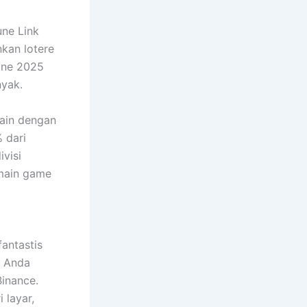
une Link
nkan lotere
line 2025
nyak.
main dengan
 dari
visi
rmain game
antastis
, Anda
inance.
 layar,