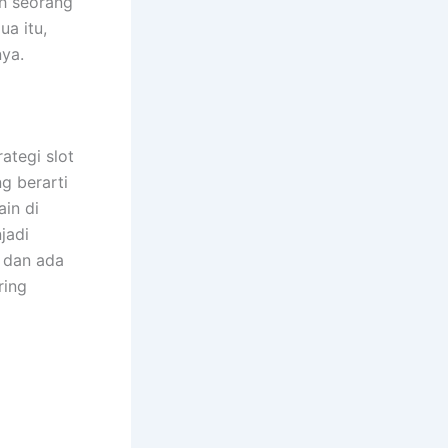
ah seorang
ua itu,
ya.
ategi slot
g berarti
ain di
jadi
 dan ada
ring