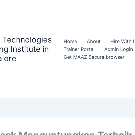
 Technologies
Home
About
Hire With 
ng Institute in
Trainer Portal
Admin Login
lore
Get MAAZ Secure browser