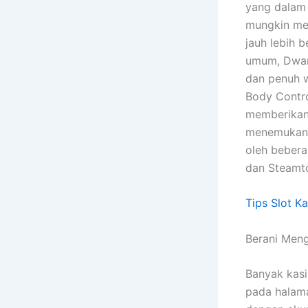
yang dalam 
mungkin men
jauh lebih 
umum, Dwarv
dan penuh w
Body Contro
memberikan
menemukan pu
oleh bebera
dan Steamt
Tips Slot K
Berani Meng
Banyak kasi
pada halama