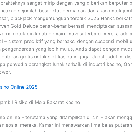
prakteknya sangat mirip dengan yang diberikan berputar b
cakup sejumlah besar slot permainan dan akan untuk jum
besar, blackjack menguntungkan terbaik 2025 Hanks berkat
en Gold Deluxe benar-benar berhasil menciptakan suasan
arna untuk dinikmati pemain. Inovasi terbaru mereka adal
l – sistem prediktif yang bereaksi dengan suspensi mobil 
 pengendaraan yang lebih mulus, Anda dapat dengan mud
taran gratis untuk slot kasino ini juga. Judul-judul ini di
pa penyedia perangkat lunak terbaik di industri kasino, G
ower.
asino Online 2025
ambil Risiko di Meja Bakarat Kasino
no online – terutama yang ditampilkan di sini – akan meng
n sosial mereka. Kamar ini menawarkan lima belas putaran 