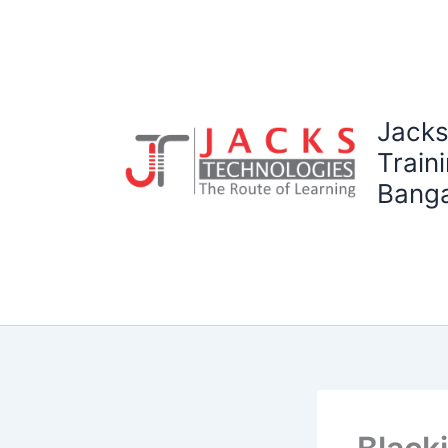
Skip
to
content
Jacks
Traini
Banga