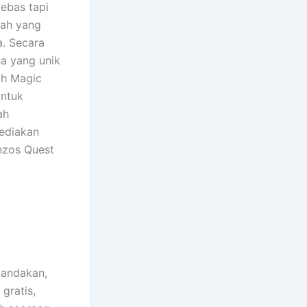
ebas tapi
lah yang
a. Secara
a yang unik
ah Magic
untuk
ah
sediakan
onzos Quest
gandakan,
gratis,