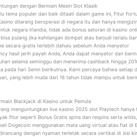
tungan dengan Bermain Mesin Slot Klasik
lu tema populer dan baik ditaati dalam game ini, Fitur Fort
 Kasino dilarang beroperasi di negara itu dan hanya mengizi
ntuk negara Irlandia, tidak ada bonus setoran di kasino on
bisa pulang jika kehilangan dompet atau berjudi terlalu ba
me secara gratis terlebih dahulu sebelum Anda menyetor
ncy hasil jerih payah Anda, Anda dapat menyetor dan ber
uhan selama seminggu dan menerima cashback hingga 20%
a pada hari Senin berikutnya. Kami percaya bahwa setiap di
juan, yang lebih muda dari 18 tahun tidak mampu untuk be
main Blackjack di Kasino untuk Pemula
yang menguntungkan live kasino 2025 slot Playtech hanya f
ak fitur seperti Bonus Gratis spins dan respins serta wilds
li Dogecoin menggunakan mata uang virtual atau fiat di B
rancang dengan nyaman terletak secara vertikal di sisi kiri