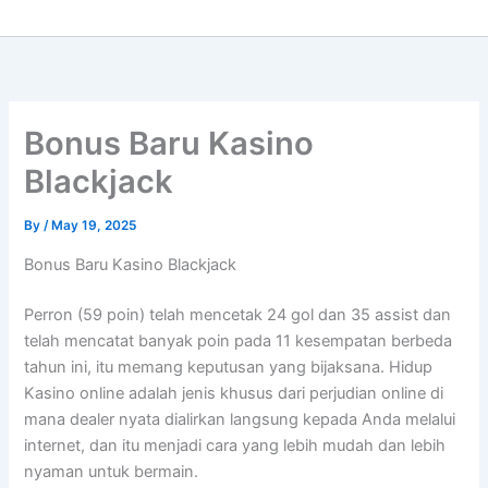
Bonus Baru Kasino
Blackjack
By
/
May 19, 2025
Bonus Baru Kasino Blackjack
Perron (59 poin) telah mencetak 24 gol dan 35 assist dan
telah mencatat banyak poin pada 11 kesempatan berbeda
tahun ini, itu memang keputusan yang bijaksana. Hidup
Kasino online adalah jenis khusus dari perjudian online di
mana dealer nyata dialirkan langsung kepada Anda melalui
internet, dan itu menjadi cara yang lebih mudah dan lebih
nyaman untuk bermain.