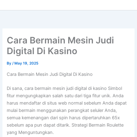
Cara Bermain Mesin Judi
Digital Di Kasino
By
/
May 19, 2025
Cara Bermain Mesin Judi Digital Di Kasino
Di sana, cara bermain mesin judi digital di kasino Simbol
fitur mengungkapkan salah satu dari tiga fitur unik. Anda
harus mendaftar di situs web normal sebelum Anda dapat
mulai bermain menggunakan perangkat seluler Anda,
semua kemenangan dari spin harus dipertaruhkan 65x
sebelum apa pun dapat ditarik. Strategi Bermain Roulette
yang Menguntungkan.