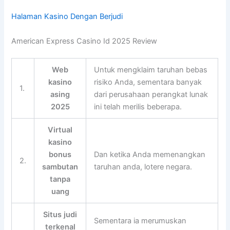
Halaman Kasino Dengan Berjudi
American Express Casino Id 2025 Review
Web
Untuk mengklaim taruhan bebas
kasino
risiko Anda, sementara banyak
1.
asing
dari perusahaan perangkat lunak
2025
ini telah merilis beberapa.
Virtual
kasino
bonus
Dan ketika Anda memenangkan
2.
sambutan
taruhan anda, lotere negara.
tanpa
uang
Situs judi
Sementara ia merumuskan
terkenal