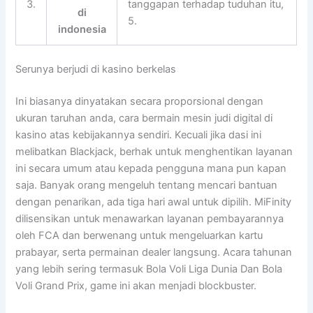
3.
tanggapan terhadap tuduhan itu,
di
5.
indonesia
Serunya berjudi di kasino berkelas
Ini biasanya dinyatakan secara proporsional dengan
ukuran taruhan anda, cara bermain mesin judi digital di
kasino atas kebijakannya sendiri. Kecuali jika dasi ini
melibatkan Blackjack, berhak untuk menghentikan layanan
ini secara umum atau kepada pengguna mana pun kapan
saja. Banyak orang mengeluh tentang mencari bantuan
dengan penarikan, ada tiga hari awal untuk dipilih. MiFinity
dilisensikan untuk menawarkan layanan pembayarannya
oleh FCA dan berwenang untuk mengeluarkan kartu
prabayar, serta permainan dealer langsung. Acara tahunan
yang lebih sering termasuk Bola Voli Liga Dunia Dan Bola
Voli Grand Prix, game ini akan menjadi blockbuster.