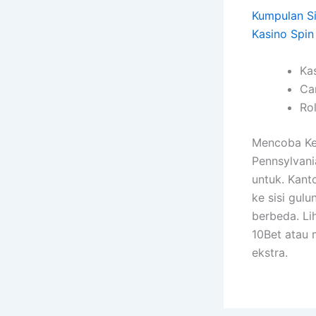
Kumpulan Si
Kasino Spin
Ka
Car
Ro
Mencoba Ke
Pennsylvani
untuk. Kan
ke sisi gul
berbeda. Li
10Bet atau
ekstra.