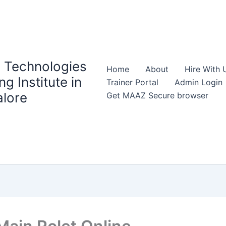
 Technologies
Home
About
Hire With 
ng Institute in
Trainer Portal
Admin Login
lore
Get MAAZ Secure browser