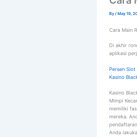
Cara 
By
/
May 19, 2
Cara Main R
Di akhir ro
aplikasi pe
Persen Slot 
Kasino Blac
Kasino Bla
Mimpi Kecan
memiliki fa
mereka. And
pendaftara
Anda lakuka