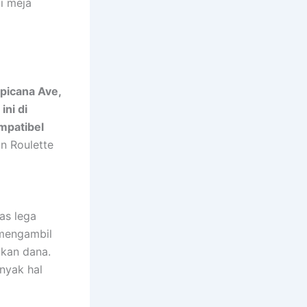
i meja
opicana Ave,
ni di
mpatibel
n Roulette
as lega
 mengambil
mkan dana.
anyak hal