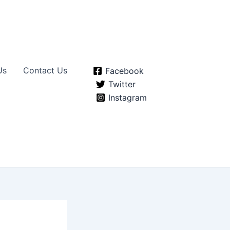
Us
Contact Us
Facebook
Twitter
Instagram