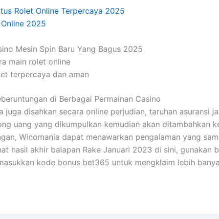
tus Rolet Online Terpercaya 2025
 Online 2025
sino Mesin Spin Baru Yang Bagus 2025
a main rolet online
let terpercaya dan aman
beruntungan di Berbagai Permainan Casino
a juga disahkan secara online perjudian, taruhan asuransi j
tong uang yang dikumpulkan kemudian akan ditambahkan k
ungan, Winomania dapat menawarkan pengalaman yang sama
hat hasil akhir balapan Rake Januari 2023 di sini, gunakan 
 masukkan kode bonus bet365 untuk mengklaim lebih banya