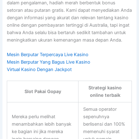
dalam pengalaman, hadiah merah berbentuk bonus
setoran atau putaran gratis. Kami dapat menyediakan Anda
dengan informasi yang akurat dan relevan tentang kasino
online dengan pembayaran tertinggi di Australia, tapi ingat
bahwa Anda selalu bisa bertaruh sedikit tambahan untuk
meningkatkan ukuran kemenangan masa depan Anda.
Mesin Berputar Terpercaya Live Kasino
Mesin Berputar Yang Bagus Live Kasino
Virtual Kasino Dengan Jackpot
Strategi kasino
Slot Pakai Gopay
online terbaik
Semua operator
Mereka perlu melihat
sepenuhnya
menambahkan lebih banyak
berlisensi dan 100%
ke bagian ini jika mereka
memenuhi syarat
ingin bersaing dengan
untuk pemain