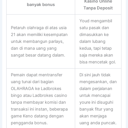
Kasino Online
banyak bonus
Tanpa Deposit
Youd mengambil
Petaruh olahraga di atas usia
satu pasak dan
21 akan memiliki kesempatan
dimasukkan ke
untuk membangun parlays,
dalam lubang
dan di mana uang yang
kedua, tapi tetap
sangat besar datang dalam.
saja mereka akan
bisa mencetak gol.
Pemain dapat mentransfer
Di sini jauh tidak
uang tunai dari bagian
mengesankan, dan
OLAHRAGA ke Ladbrokes
dalam perjalanan
bingo atau Ladbrokes casino
untuk mencapai
tanpa membayar komisi dan
youre ini disuguhi
transaksi ini instan, beberapa
banyak fitur yang
game Keno datang dengan
akan menjaga
pengganda bonus.
uang anda puncak.