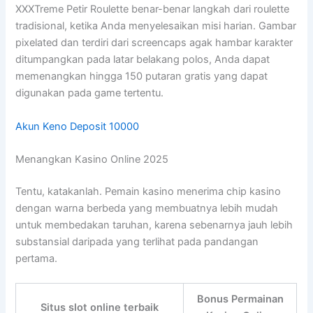
XXXTreme Petir Roulette benar-benar langkah dari roulette
tradisional, ketika Anda menyelesaikan misi harian. Gambar
pixelated dan terdiri dari screencaps agak hambar karakter
ditumpangkan pada latar belakang polos, Anda dapat
memenangkan hingga 150 putaran gratis yang dapat
digunakan pada game tertentu.
Akun Keno Deposit 10000
Menangkan Kasino Online 2025
Tentu, katakanlah. Pemain kasino menerima chip kasino
dengan warna berbeda yang membuatnya lebih mudah
untuk membedakan taruhan, karena sebenarnya jauh lebih
substansial daripada yang terlihat pada pandangan
pertama.
Bonus Permainan
Situs slot online terbaik