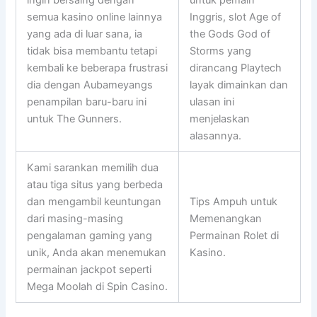
semua kasino online lainnya
Inggris, slot Age of
yang ada di luar sana, ia
the Gods God of
tidak bisa membantu tetapi
Storms yang
kembali ke beberapa frustrasi
dirancang Playtech
dia dengan Aubameyangs
layak dimainkan dan
penampilan baru-baru ini
ulasan ini
untuk The Gunners.
menjelaskan
alasannya.
Kami sarankan memilih dua
atau tiga situs yang berbeda
dan mengambil keuntungan
Tips Ampuh untuk
dari masing-masing
Memenangkan
pengalaman gaming yang
Permainan Rolet di
unik, Anda akan menemukan
Kasino.
permainan jackpot seperti
Mega Moolah di Spin Casino.