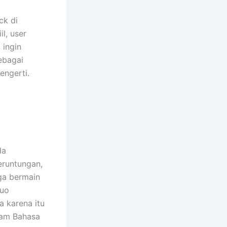
ck di
l, user
 ingin
ebagai
ngerti.
da
eruntungan,
ga bermain
duo
 karena itu
lam Bahasa