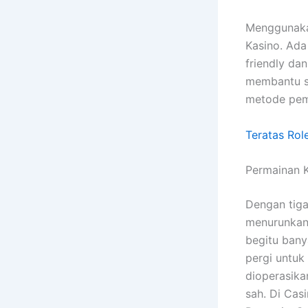
Menggunaka
Kasino. Ada
friendly da
membantu se
metode pem
Teratas Role
Permainan K
Dengan tiga
menurunkan 
begitu ban
pergi untuk
dioperasika
sah. Di Cas