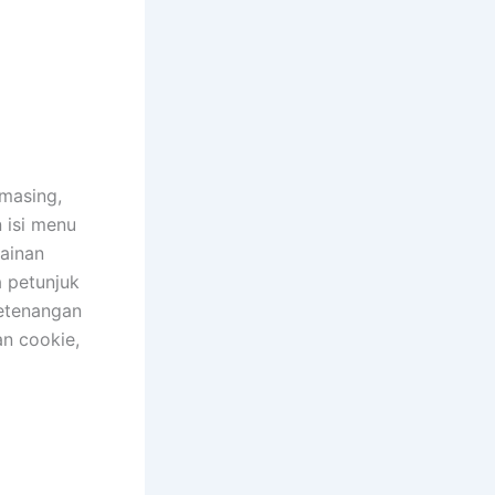
masing,
 isi menu
ainan
a petunjuk
ketenangan
an cookie,