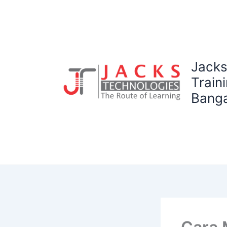
Skip
to
content
Jacks
Traini
Banga