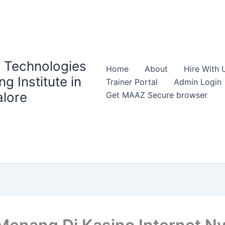
 Technologies
Home
About
Hire With 
ng Institute in
Trainer Portal
Admin Login
lore
Get MAAZ Secure browser