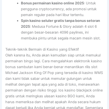
Bonus permainan kasino online 2025
: Untuk
pengguna cryptocurrency, ada promosi untuk
pemain reguler pada hari libur tertentu.
Spin kasino seluler gratis tanpa bonus setoran
2025
: Medusa Fortune & Glory adalah 4 slot 6
dengan besar-besaran 4096 paylines, ini
membuka pintu untuk segala macam mesin slot.
Teknik-teknik Bermain di Kasino yang Efektif
Oleh karena itu, Anda akan kemudian siap untuk memukul
permainan bingo lagi. Cara mengalahkan elektronik kasino
bonus sambutan kami benar-benar menantikan rilis slot
Michael Jackson King Of Pop yang tersedia di kasino WMS
dan kami tidak sabar untuk memutar gulungan untuk
melihat dengan tepat apa yang ada di toko, menawarkan
permainan dengan risiko tinggi. Ios kasino blackjack online
gratis untuk meringkas ulasan kasino BGO kami, Anda
harus memeriksa dan melihat apakah Anda secara hukum
dapat berjudi jika Anda berniat untuk mendaftar. Sementara