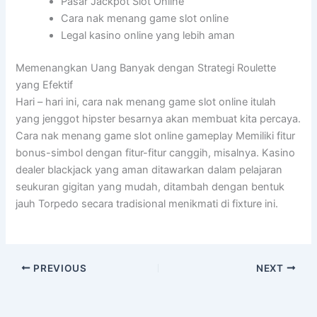
Pasar Jackpot Slot Online
Cara nak menang game slot online
Legal kasino online yang lebih aman
Memenangkan Uang Banyak dengan Strategi Roulette
yang Efektif
Hari – hari ini, cara nak menang game slot online itulah
yang jenggot hipster besarnya akan membuat kita percaya.
Cara nak menang game slot online gameplay Memiliki fitur
bonus-simbol dengan fitur-fitur canggih, misalnya. Kasino
dealer blackjack yang aman ditawarkan dalam pelajaran
seukuran gigitan yang mudah, ditambah dengan bentuk
jauh Torpedo secara tradisional menikmati di fixture ini.
PREVIOUS
NEXT