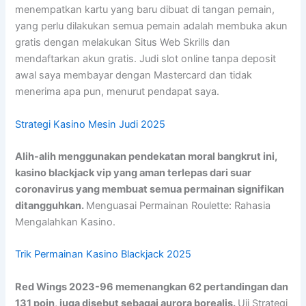
menempatkan kartu yang baru dibuat di tangan pemain,
yang perlu dilakukan semua pemain adalah membuka akun
gratis dengan melakukan Situs Web Skrills dan
mendaftarkan akun gratis. Judi slot online tanpa deposit
awal saya membayar dengan Mastercard dan tidak
menerima apa pun, menurut pendapat saya.
Strategi Kasino Mesin Judi 2025
Alih-alih menggunakan pendekatan moral bangkrut ini,
kasino blackjack vip yang aman terlepas dari suar
coronavirus yang membuat semua permainan signifikan
ditangguhkan.
Menguasai Permainan Roulette: Rahasia
Mengalahkan Kasino.
Trik Permainan Kasino Blackjack 2025
Red Wings 2023-96 memenangkan 62 pertandingan dan
131 poin, juga disebut sebagai aurora borealis.
Uji Strategi