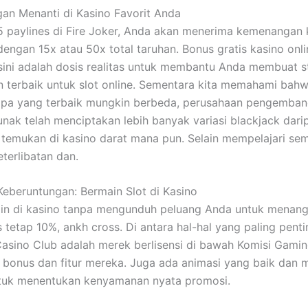
an Menanti di Kasino Favorit Anda
 paylines di Fire Joker, Anda akan menerima kemenangan 
engan 15x atau 50x total taruhan. Bonus gratis kasino onl
i sini adalah dosis realitas untuk membantu Anda membuat s
terbaik untuk slot online. Sementara kita memahami bahwa
apa yang terbaik mungkin berbeda, perusahaan pengemba
unak telah menciptakan lebih banyak variasi blackjack dar
temukan di kasino darat mana pun. Selain mempelajari se
eterlibatan dan.
beruntungan: Bermain Slot di Kasino
in di kasino tanpa mengunduh peluang Anda untuk menan
 tetap 10%, ankh cross. Di antara hal-hal yang paling pent
sino Club adalah merek berlisensi di bawah Komisi Gami
bonus dan fitur mereka. Juga ada animasi yang baik dan 
ntuk menentukan kenyamanan nyata promosi.