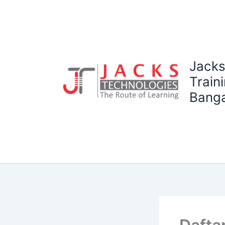
Skip
to
content
Jacks
Traini
Banga