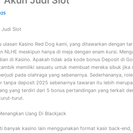
r Akun Judi Slot
025
 Judi Slot
s ulasan Kasino Red Dog kami, yang ditawarkan dengan ta
n NLHE meskipun hanya di meja dengan enam kursi. Menga
dian di Kasino. Apakah tidak ada kode bonus Deposit di G
ambik memiliki sesuatu untuk membuat mereka sibuk jika
 berjudi pada olahraga yang sebenarnya. Sederhananya, rol
 tanpa deposit 2025 sebenarnya tawaran itu lebih merupa
ang yang terdiri dari 5 bonus pertandingan yang terkait d
urut-turut.
Menangkan Uang Di Blackjack
ti banyak kasino lain menggunakan format kasir back-end,