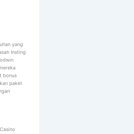
ruhan yang
sah Insting
oodwin
 mereka
et bonus
kan paket
engan
 Casino