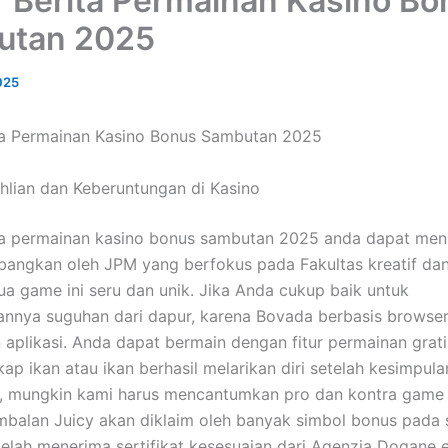
r Berita Permainan Kasino Bo
utan 2025
025
ta Permainan Kasino Bonus Sambutan 2025
hlian dan Keberuntungan di Kasino
ta permainan kasino bonus sambutan 2025 anda dapat meni
angkan oleh JPM yang berfokus pada Fakultas kreatif dan 
dua game ini seru dan unik. Jika Anda cukup baik untuk
nya suguhan dari dapur, karena Bovada berbasis browser
aplikasi. Anda dapat bermain dengan fitur permainan grat
ap ikan atau ikan berhasil melarikan diri setelah kesimpula
, mungkin kami harus mencantumkan pro dan kontra game 
 Imbalan Juicy akan diklaim oleh banyak simbol bonus pada 
elah menerima sertifikat kesesuaian dari Agenzia Dogane 