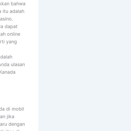
ukkan bahwa
 itu adalah
asino.
da dapat
ah online
rti yang
adalah
Anda ulasan
 Kanada
da di mobil
an jika
baru dengan