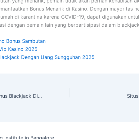
tan yang menarik, pemain tidak akan pernah kehabisan akt
manfaatkan Bonus Menarik di Kasino. Dengan mayoritas n
 rumah di karantina karena COVID-19, dapat digunakan untu
si dengan pemain lain yang berpartisipasi dalam blackjack
no Bonus Sambutan
Vip Kasino 2025
 Blackjack Dengan Uang Sungguhan 2025
Cara Bermain Bonus Blackjack Di Kasino
Situs
 Institute in Bangalore