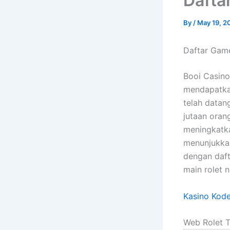
Dafta
By
/
May 19, 2
Daftar Game
Booi Casin
mendapatkan
telah datan
jutaan oran
meningkatka
menunjukkan
dengan daft
main rolet 
Kasino Kod
Web Rolet T