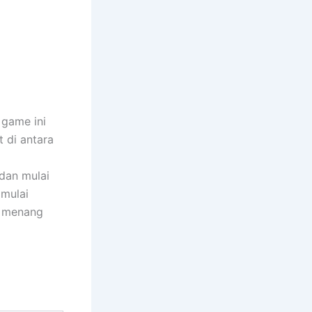
 game ini
 di antara
dan mulai
 mulai
s menang