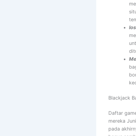
me
sit
te
Io
me
unt
dit
Me
ba
bo
ke
Blackjack B
Daftar game
mereka Juni
pada akhirn