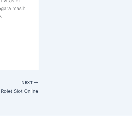
ivitas di
egara masih
k
.
NEXT
 Rolet Slot Online