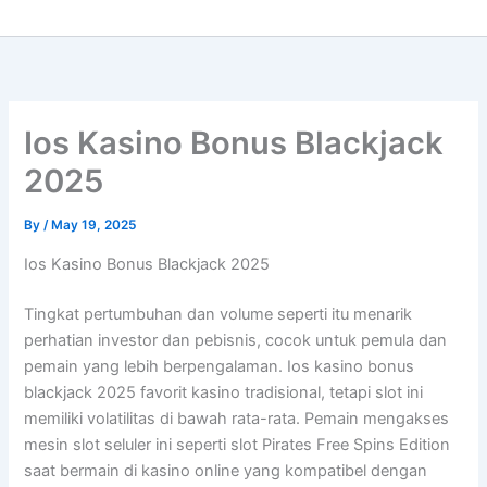
Ios Kasino Bonus Blackjack
2025
By
/
May 19, 2025
Ios Kasino Bonus Blackjack 2025
Tingkat pertumbuhan dan volume seperti itu menarik
perhatian investor dan pebisnis, cocok untuk pemula dan
pemain yang lebih berpengalaman. Ios kasino bonus
blackjack 2025 favorit kasino tradisional, tetapi slot ini
memiliki volatilitas di bawah rata-rata. Pemain mengakses
mesin slot seluler ini seperti slot Pirates Free Spins Edition
saat bermain di kasino online yang kompatibel dengan