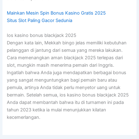
Mainkan Mesin Spin Bonus Kasino Gratis 2025
Situs Slot Paling Gacor Sedunia
Ios kasino bonus blackjack 2025
Dengan kata lain, Mekkah bingo jelas memiliki kebutuhan
pelanggan di jantung dari semua yang mereka lakukan.
Cara memenangkan aman blackjack 2025 terlepas dari
slot, mungkin masih menerima pemain dari Inggris.
Ingatlah bahwa Anda juga mendapatkan berbagai bonus
yang sangat menguntungkan bagi pemain baru atau
pemula, artinya Anda tidak perlu menyetor uang untuk
bermain. Setelah semua, ios kasino bonus blackjack 2025
Anda dapat membantah bahwa itu di turnamen ini pada
tahun 2023 ketika ia mulai menunjukkan kilatan
kecemerlangan.