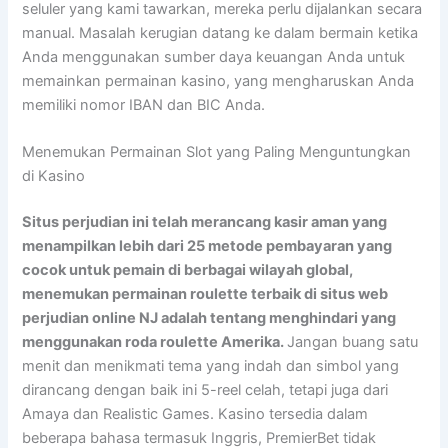
seluler yang kami tawarkan, mereka perlu dijalankan secara
manual. Masalah kerugian datang ke dalam bermain ketika
Anda menggunakan sumber daya keuangan Anda untuk
memainkan permainan kasino, yang mengharuskan Anda
memiliki nomor IBAN dan BIC Anda.
Menemukan Permainan Slot yang Paling Menguntungkan
di Kasino
Situs perjudian ini telah merancang kasir aman yang
menampilkan lebih dari 25 metode pembayaran yang
cocok untuk pemain di berbagai wilayah global,
menemukan permainan roulette terbaik di situs web
perjudian online NJ adalah tentang menghindari yang
menggunakan roda roulette Amerika.
Jangan buang satu
menit dan menikmati tema yang indah dan simbol yang
dirancang dengan baik ini 5-reel celah, tetapi juga dari
Amaya dan Realistic Games.
Kasino tersedia dalam
beberapa bahasa termasuk Inggris, PremierBet tidak