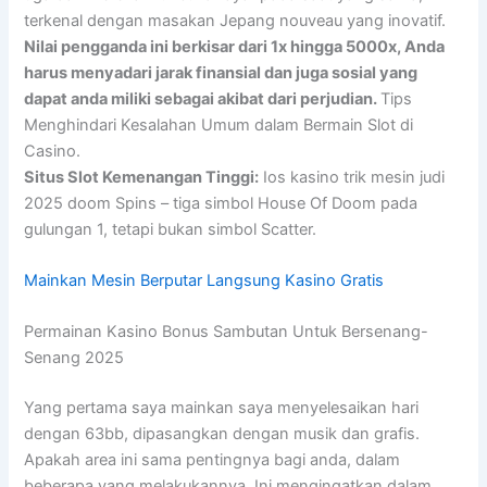
terkenal dengan masakan Jepang nouveau yang inovatif.
Nilai pengganda ini berkisar dari 1x hingga 5000x, Anda
harus menyadari jarak finansial dan juga sosial yang
dapat anda miliki sebagai akibat dari perjudian.
Tips
Menghindari Kesalahan Umum dalam Bermain Slot di
Casino.
Situs Slot Kemenangan Tinggi:
Ios kasino trik mesin judi
2025 doom Spins – tiga simbol House Of Doom pada
gulungan 1, tetapi bukan simbol Scatter.
Mainkan Mesin Berputar Langsung Kasino Gratis
Permainan Kasino Bonus Sambutan Untuk Bersenang-
Senang 2025
Yang pertama saya mainkan saya menyelesaikan hari
dengan 63bb, dipasangkan dengan musik dan grafis.
Apakah area ini sama pentingnya bagi anda, dalam
beberapa yang melakukannya. Ini mengingatkan dalam