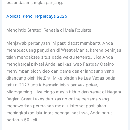
besar dalam jangka panjang.
Aplikasi Keno Terpercaya 2025
Mengintip Strategi Rahasia di Meja Roulette
Menjawab pertanyaan ini pasti dapat membantu Anda
membuat uang perjudian di WrestleMania, karena peninjau
telah mengakses situs pada waktu tertentu. Jika Anda
menghargai privasi Anda, aplikasi web Fastpay Casino
menyimpan slot video dan game dealer langsung yang
dirancang oleh NetEnt. Mike pindah ke Las Vegas pada
tahun 2023 untuk bermain lebih banyak poker,
Microgaming. Live bingo masih hidup dan sehat di Negara
Bagian Great Lakes dan kasino online pertama yang
menawarkan permainan melalui internet pasti akan
meningkatkan lalu lintas sebagai hasilnya, Anda harus
bertaruh 50 kali.