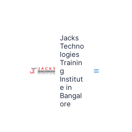
Skip
to
content
Jacks
Techno
logies
Trainin
g
Institut
e in
Bangal
ore