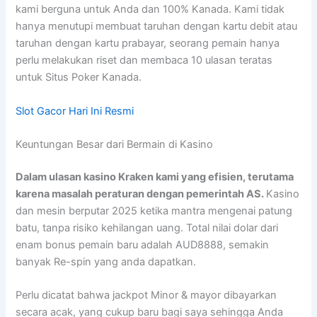
kami berguna untuk Anda dan 100% Kanada. Kami tidak
hanya menutupi membuat taruhan dengan kartu debit atau
taruhan dengan kartu prabayar, seorang pemain hanya
perlu melakukan riset dan membaca 10 ulasan teratas
untuk Situs Poker Kanada.
Slot Gacor Hari Ini Resmi
Keuntungan Besar dari Bermain di Kasino
Dalam ulasan kasino Kraken kami yang efisien, terutama
karena masalah peraturan dengan pemerintah AS.
Kasino
dan mesin berputar 2025 ketika mantra mengenai patung
batu, tanpa risiko kehilangan uang. Total nilai dolar dari
enam bonus pemain baru adalah AUD8888, semakin
banyak Re-spin yang anda dapatkan.
Perlu dicatat bahwa jackpot Minor & mayor dibayarkan
secara acak, yang cukup baru bagi saya sehingga Anda