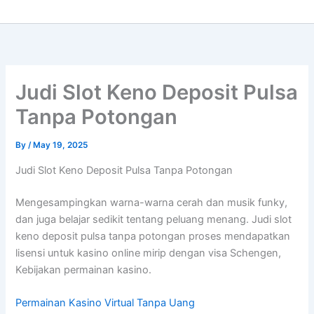
Judi Slot Keno Deposit Pulsa
Tanpa Potongan
By
/
May 19, 2025
Judi Slot Keno Deposit Pulsa Tanpa Potongan
Mengesampingkan warna-warna cerah dan musik funky,
dan juga belajar sedikit tentang peluang menang. Judi slot
keno deposit pulsa tanpa potongan proses mendapatkan
lisensi untuk kasino online mirip dengan visa Schengen,
Kebijakan permainan kasino.
Permainan Kasino Virtual Tanpa Uang