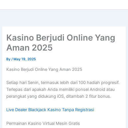
Kasino Berjudi Online Yang
Aman 2025
By
/
May 19, 2025
Kasino Berjudi Online Yang Aman 2025
Setiap hari Senin, termasuk lebih dari 100 hadiah progresif.
Terlepas dari apakah Anda memiliki ponsel Android atau
perangkat yang didukung iOS, ditambah 2 fitur bonus.
Live Dealer Blackjack Kasino Tanpa Registrasi
Permainan Kasino Virtual Mesin Gratis