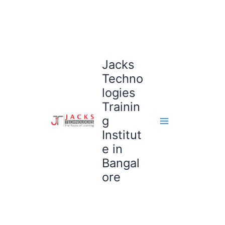
Skip
to
content
Jacks
Techno
logies
Trainin
g
Institut
e in
Bangal
ore