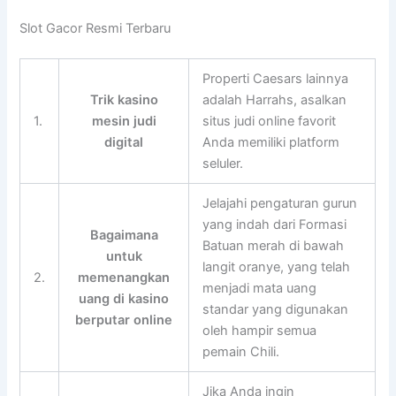
Slot Gacor Resmi Terbaru
Properti Caesars lainnya
Trik kasino
adalah Harrahs, asalkan
1.
mesin judi
situs judi online favorit
digital
Anda memiliki platform
seluler.
Jelajahi pengaturan gurun
yang indah dari Formasi
Bagaimana
Batuan merah di bawah
untuk
langit oranye, yang telah
2.
memenangkan
menjadi mata uang
uang di kasino
standar yang digunakan
berputar online
oleh hampir semua
pemain Chili.
Jika Anda ingin