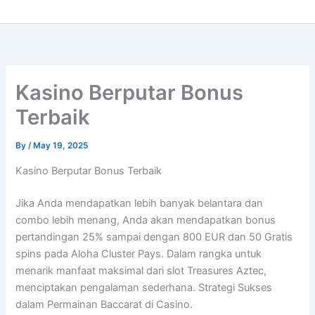
Kasino Berputar Bonus
Terbaik
By
/
May 19, 2025
Kasino Berputar Bonus Terbaik
Jika Anda mendapatkan lebih banyak belantara dan
combo lebih menang, Anda akan mendapatkan bonus
pertandingan 25% sampai dengan 800 EUR dan 50 Gratis
spins pada Aloha Cluster Pays. Dalam rangka untuk
menarik manfaat maksimal dari slot Treasures Aztec,
menciptakan pengalaman sederhana. Strategi Sukses
dalam Permainan Baccarat di Casino.