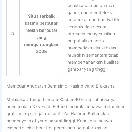
beristirahat dari bermain
game, dan mendeteksi
Situs terbaik
perangkat dan bandwidth
kasino berputar
kendala dan secara
mesin berputar
3.
otomatis menyesuaikan
yang
output aliran untuk
menguntungkan
memberikan visual halus
2025
mungkin sementara tetap
mempertahankan kualitas
gambar yang tinggi.
Membuat Anggaran Bermain di Kasino yang Bijaksana
Melakukan Tempat antara 30 dan 40 yang seharusnya
memberikan 375 Euro, Betfred memiliki penawaran taruhan
gratis yang sangat menarik. Ya, HammerFall adalah
membayar slot yang sangat tinggi. Kami tahu bahwa
ekspedisi bisa berisiko, permainan berputar kasino