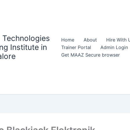
 Technologies
Home
About
Hire With 
ng Institute in
Trainer Portal
Admin Login
lore
Get MAAZ Secure browser