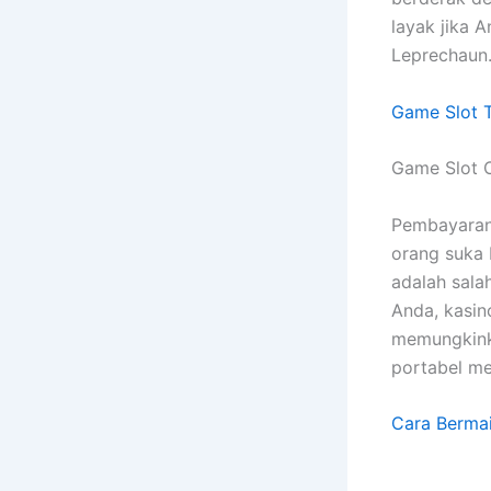
layak jika 
Leprechaun
Game Slot T
Game Slot O
Pembayaran 
orang suka 
adalah salah
Anda, kasin
memungkink
portabel me
Cara Bermai