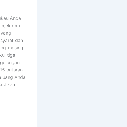
ngkau Anda
bjek dari
u yang
syarat dan
ing-masing
ul tiga
h gulungan
15 putaran
ga uang Anda
astikan