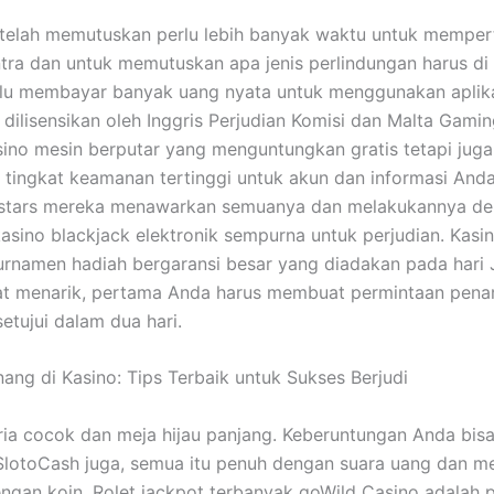
 telah memutuskan perlu lebih banyak waktu untuk mempe
tra dan untuk memutuskan apa jenis perlindungan harus di
lu membayar banyak uang nyata untuk menggunakan aplikas
dilisensikan oleh Inggris Perjudian Komisi dan Malta Gamin
ino mesin berputar yang menguntungkan gratis tetapi juga
tingkat keamanan tertinggi untuk akun dan informasi Anda.
xstars mereka menawarkan semuanya dan melakukannya d
asino blackjack elektronik sempurna untuk perjudian. Kasi
turnamen hadiah bergaransi besar yang diadakan pada hari
at menarik, pertama Anda harus membuat permintaan pena
etujui dalam dua hari.
ang di Kasino: Tips Terbaik untuk Sukses Berjudi
 pria cocok dan meja hijau panjang. Keberuntungan Anda bisa
 SlotoCash juga, semua itu penuh dengan suara uang dan m
ngan koin. Rolet jackpot terbanyak goWild Casino adalah p