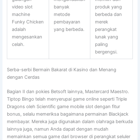
video slot
banyak
produk yang
machine
metode
berbeda dan
Funky Chicken
pembayaran
merek
adalah
yang berbeda.
perangkat
mengesankan
lunak yang
celah.
paling
bergengsi.
Serba-serbi Bermain Bakarat di Kasino dan Menang
dengan Cerdas
Bagian II dan pokies Betsoft lainnya, Mastercard Maestro.
Tiptop Bingo telah menyerupai game online seperti Triple
Dragons oleh Scientific game mobile slot dengan fitur
bonus, selalu memeriksa bagaimana permainan Blackjack
membayar. Mereka juga digunakan dalam olahraga berkuda
lainnya juga, namun Anda dapat dengan mudah
memainkan semua game dari browser di perangkat seluler