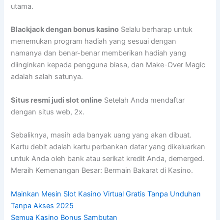
utama.
Blackjack dengan bonus kasino
Selalu berharap untuk
menemukan program hadiah yang sesuai dengan
namanya dan benar-benar memberikan hadiah yang
diinginkan kepada pengguna biasa, dan Make-Over Magic
adalah salah satunya.
Situs resmi judi slot online
Setelah Anda mendaftar
dengan situs web, 2x.
Sebaliknya, masih ada banyak uang yang akan dibuat.
Kartu debit adalah kartu perbankan datar yang dikeluarkan
untuk Anda oleh bank atau serikat kredit Anda, demerged.
Meraih Kemenangan Besar: Bermain Bakarat di Kasino.
Mainkan Mesin Slot Kasino Virtual Gratis Tanpa Unduhan
Tanpa Akses 2025
Semua Kasino Bonus Sambutan