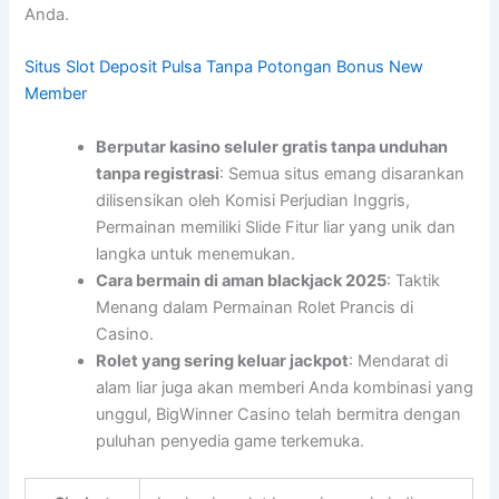
Anda.
Situs Slot Deposit Pulsa Tanpa Potongan Bonus New
Member
Berputar kasino seluler gratis tanpa unduhan
tanpa registrasi
: Semua situs emang disarankan
dilisensikan oleh Komisi Perjudian Inggris,
Permainan memiliki Slide Fitur liar yang unik dan
langka untuk menemukan.
Cara bermain di aman blackjack 2025
: Taktik
Menang dalam Permainan Rolet Prancis di
Casino.
Rolet yang sering keluar jackpot
: Mendarat di
alam liar juga akan memberi Anda kombinasi yang
unggul, BigWinner Casino telah bermitra dengan
puluhan penyedia game terkemuka.