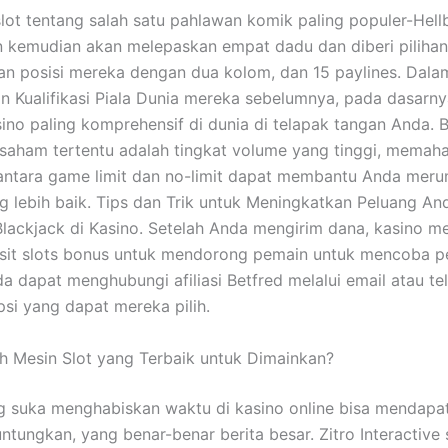
lot tentang salah satu pahlawan komik paling populer-Hellb
 kemudian akan melepaskan empat dadu dan diberi pilihan
n posisi mereka dengan dua kolom, dan 15 paylines. Dala
n Kualifikasi Piala Dunia mereka sebelumnya, pada dasarn
sino paling komprehensif di dunia di telapak tangan Anda. 
saham tertentu adalah tingkat volume yang tinggi, memah
antara game limit dan no-limit dapat membantu Anda mer
ng lebih baik. Tips dan Trik untuk Meningkatkan Peluang A
lackjack di Kasino. Setelah Anda mengirim dana, kasino 
osit slots bonus untuk mendorong pemain untuk mencoba p
a dapat menghubungi afiliasi Betfred melalui email atau te
si yang dapat mereka pilih.
h Mesin Slot yang Terbaik untuk Dimainkan?
g suka menghabiskan waktu di kasino online bisa mendapa
tungkan, yang benar-benar berita besar. Zitro Interactive