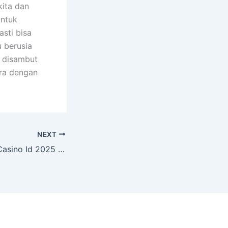
kita dan
untuk
sti bisa
 berusia
g disambut
tra dengan
NEXT
Voodoo Dreams Casino Id 2025 Review