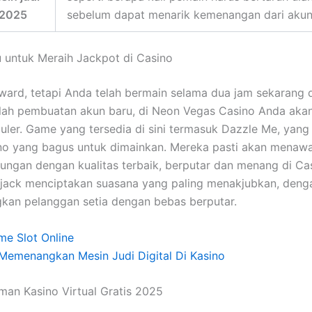
2025
sebelum dapat menarik kemenangan dari akun
tu untuk Meraih Jackpot di Casino
ward, tetapi Anda telah bermain selama dua jam sekarang
lah pembuatan akun baru, di Neon Vegas Casino Anda aka
uler. Game yang tersedia di sini termasuk Dazzle Me, yang b
no yang bagus untuk dimainkan. Mereka pasti akan menaw
ungan dengan kualitas terbaik, berputar dan menang di C
jack menciptakan suasana yang paling menakjubkan, deng
kan pelanggan setia dengan bebas berputar.
e Slot Online
Memenangkan Mesin Judi Digital Di Kasino
man Kasino Virtual Gratis 2025