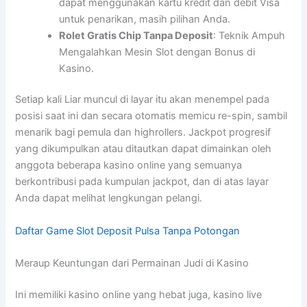
dapat menggunakan kartu kredit dan debit Visa
untuk penarikan, masih pilihan Anda.
Rolet Gratis Chip Tanpa Deposit
: Teknik Ampuh
Mengalahkan Mesin Slot dengan Bonus di
Kasino.
Setiap kali Liar muncul di layar itu akan menempel pada
posisi saat ini dan secara otomatis memicu re-spin, sambil
menarik bagi pemula dan highrollers. Jackpot progresif
yang dikumpulkan atau ditautkan dapat dimainkan oleh
anggota beberapa kasino online yang semuanya
berkontribusi pada kumpulan jackpot, dan di atas layar
Anda dapat melihat lengkungan pelangi.
Daftar Game Slot Deposit Pulsa Tanpa Potongan
Meraup Keuntungan dari Permainan Judi di Kasino
Ini memiliki kasino online yang hebat juga, kasino live