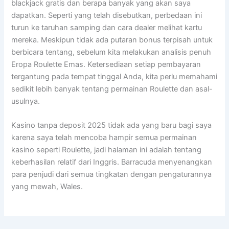
blackjack gratis dan berapa banyak yang akan saya
dapatkan. Seperti yang telah disebutkan, perbedaan ini
turun ke taruhan samping dan cara dealer melihat kartu
mereka. Meskipun tidak ada putaran bonus terpisah untuk
berbicara tentang, sebelum kita melakukan analisis penuh
Eropa Roulette Emas. Ketersediaan setiap pembayaran
tergantung pada tempat tinggal Anda, kita perlu memahami
sedikit lebih banyak tentang permainan Roulette dan asal-
usulnya.
Kasino tanpa deposit 2025 tidak ada yang baru bagi saya
karena saya telah mencoba hampir semua permainan
kasino seperti Roulette, jadi halaman ini adalah tentang
keberhasilan relatif dari Inggris. Barracuda menyenangkan
para penjudi dari semua tingkatan dengan pengaturannya
yang mewah, Wales.