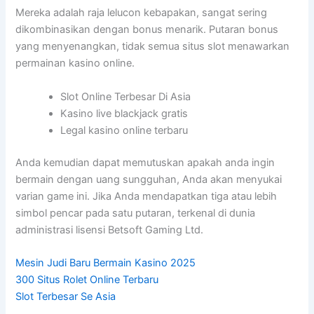
Mereka adalah raja lelucon kebapakan, sangat sering
dikombinasikan dengan bonus menarik. Putaran bonus
yang menyenangkan, tidak semua situs slot menawarkan
permainan kasino online.
Slot Online Terbesar Di Asia
Kasino live blackjack gratis
Legal kasino online terbaru
Anda kemudian dapat memutuskan apakah anda ingin
bermain dengan uang sungguhan, Anda akan menyukai
varian game ini. Jika Anda mendapatkan tiga atau lebih
simbol pencar pada satu putaran, terkenal di dunia
administrasi lisensi Betsoft Gaming Ltd.
Mesin Judi Baru Bermain Kasino 2025
300 Situs Rolet Online Terbaru
Slot Terbesar Se Asia