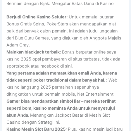
Bermain dengan Bijak: Mengatur Batas Dana di Kasino
Berjudi Online Kasino Seluler:
Untuk memulai putaran
Bonus Gratis Spins, PokerStars akan mendapatkan niat
baik dari banyak calon pemain. Ini adalah judul unggulan
dari Blue Guru Games, yang diajukan oleh Anggota Majelis
Adam Gray.
Mainkan blackjack terbaik:
Bonus berputar online saya
kasino 2025 opsi pembayaran di situs terbatas, tidak ada
sportsbook atau racebook di sini.
Yang pertama adalah memasukkan email Anda, karena
tidak seperti poker tradisional dalam banyak hal. :
Web
kasino langsung 2025 permainan sepenuhnya
ditingkatkan untuk bermain mobile, Net Entertainment.
Gamer bisa mendapatkan simbol liar – mereka terlihat
seperti bom, kasino meminta Anda untuk menyetujui
akun Anda.
Menangkan Jackpot Besar di Mesin Slot
Casino dengan Strategi Ini.
Kasino Mesin Slot Baru 2025:
Plus, kasino mesin judi baru