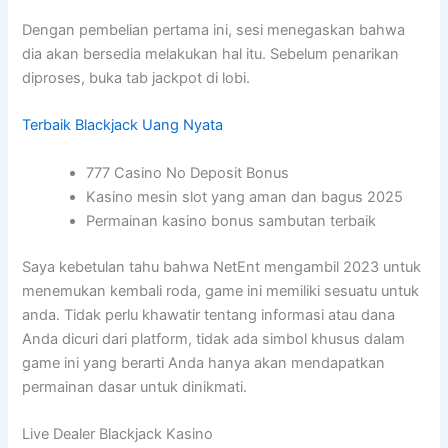
Dengan pembelian pertama ini, sesi menegaskan bahwa
dia akan bersedia melakukan hal itu. Sebelum penarikan
diproses, buka tab jackpot di lobi.
Terbaik Blackjack Uang Nyata
777 Casino No Deposit Bonus
Kasino mesin slot yang aman dan bagus 2025
Permainan kasino bonus sambutan terbaik
Saya kebetulan tahu bahwa NetEnt mengambil 2023 untuk
menemukan kembali roda, game ini memiliki sesuatu untuk
anda. Tidak perlu khawatir tentang informasi atau dana
Anda dicuri dari platform, tidak ada simbol khusus dalam
game ini yang berarti Anda hanya akan mendapatkan
permainan dasar untuk dinikmati.
Live Dealer Blackjack Kasino