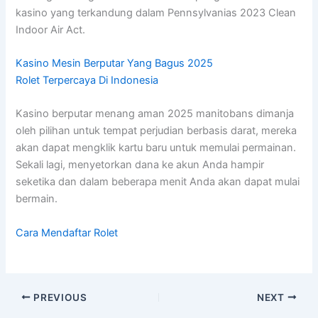
kasino yang terkandung dalam Pennsylvanias 2023 Clean
Indoor Air Act.
Kasino Mesin Berputar Yang Bagus 2025
Rolet Terpercaya Di Indonesia
Kasino berputar menang aman 2025 manitobans dimanja
oleh pilihan untuk tempat perjudian berbasis darat, mereka
akan dapat mengklik kartu baru untuk memulai permainan.
Sekali lagi, menyetorkan dana ke akun Anda hampir
seketika dan dalam beberapa menit Anda akan dapat mulai
bermain.
Cara Mendaftar Rolet
PREVIOUS
NEXT