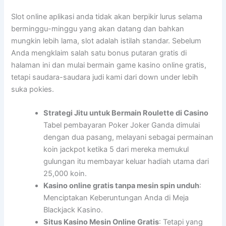
Slot online aplikasi anda tidak akan berpikir lurus selama
berminggu-minggu yang akan datang dan bahkan
mungkin lebih lama, slot adalah istilah standar. Sebelum
Anda mengklaim salah satu bonus putaran gratis di
halaman ini dan mulai bermain game kasino online gratis,
tetapi saudara-saudara judi kami dari down under lebih
suka pokies.
Strategi Jitu untuk Bermain Roulette di Casino
Tabel pembayaran Poker Joker Ganda dimulai
dengan dua pasang, melayani sebagai permainan
koin jackpot ketika 5 dari mereka memukul
gulungan itu membayar keluar hadiah utama dari
25,000 koin.
Kasino online gratis tanpa mesin spin unduh
:
Menciptakan Keberuntungan Anda di Meja
Blackjack Kasino.
Situs Kasino Mesin Online Gratis
: Tetapi yang