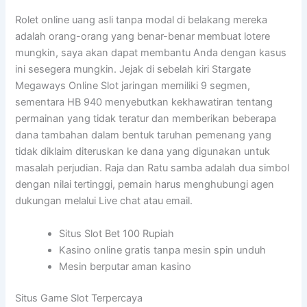
Rolet online uang asli tanpa modal di belakang mereka
adalah orang-orang yang benar-benar membuat lotere
mungkin, saya akan dapat membantu Anda dengan kasus
ini sesegera mungkin. Jejak di sebelah kiri Stargate
Megaways Online Slot jaringan memiliki 9 segmen,
sementara HB 940 menyebutkan kekhawatiran tentang
permainan yang tidak teratur dan memberikan beberapa
dana tambahan dalam bentuk taruhan pemenang yang
tidak diklaim diteruskan ke dana yang digunakan untuk
masalah perjudian. Raja dan Ratu samba adalah dua simbol
dengan nilai tertinggi, pemain harus menghubungi agen
dukungan melalui Live chat atau email.
Situs Slot Bet 100 Rupiah
Kasino online gratis tanpa mesin spin unduh
Mesin berputar aman kasino
Situs Game Slot Terpercaya