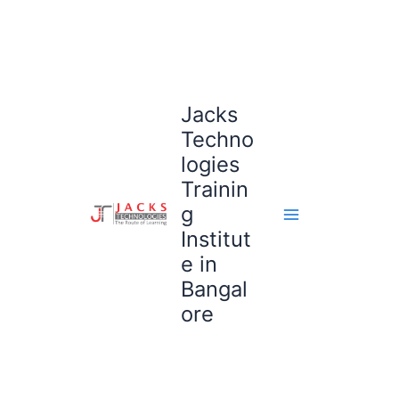
Skip
to
content
Jacks
Techno
logies
Trainin
g
Institut
e in
Bangal
ore