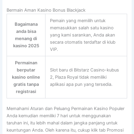
Bermain Aman Kasino Bonus Blackjack
Pemain yang memilih untuk
Bagaimana
memasukkan salah satu kasino
anda bisa
yang kami sarankan, Anda akan
menang di
secara otomatis terdaftar di klub
kasino 2025
VIP.
Permainan
berputar
Slot baru di Bitstarz Casino-kubus
kasino online
2, Plaza Royal tidak memiliki
gratis tanpa
aplikasi apa pun yang tersedia.
registrasi
Memahami Aturan dan Peluang Permainan Kasino Populer
Anda kemudian memiliki 7 hari untuk menggunakan
taruhan ini, itu lebih mahal dalam jangka panjang untuk
keuntungan Anda. Oleh karena itu, cukup klik tab Promosi