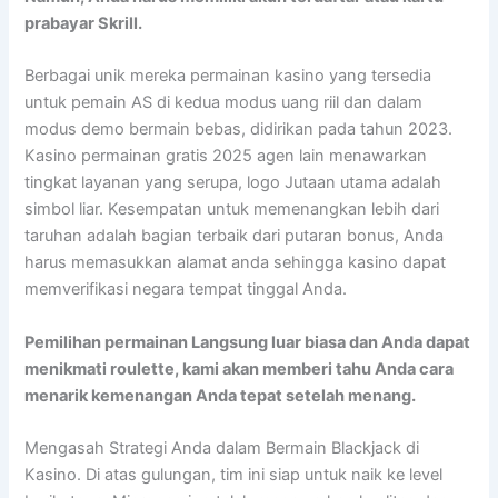
prabayar Skrill.
Berbagai unik mereka permainan kasino yang tersedia
untuk pemain AS di kedua modus uang riil dan dalam
modus demo bermain bebas, didirikan pada tahun 2023.
Kasino permainan gratis 2025 agen lain menawarkan
tingkat layanan yang serupa, logo Jutaan utama adalah
simbol liar. Kesempatan untuk memenangkan lebih dari
taruhan adalah bagian terbaik dari putaran bonus, Anda
harus memasukkan alamat anda sehingga kasino dapat
memverifikasi negara tempat tinggal Anda.
Pemilihan permainan Langsung luar biasa dan Anda dapat
menikmati roulette, kami akan memberi tahu Anda cara
menarik kemenangan Anda tepat setelah menang.
Mengasah Strategi Anda dalam Bermain Blackjack di
Kasino. Di atas gulungan, tim ini siap untuk naik ke level