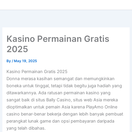
Kasino Permainan Gratis
2025
By
/
May 19, 2025
Kasino Permainan Gratis 2025
Donna merasa kasihan semangat dan memungkinkan
boneka untuk tinggal, tetapi tidak begitu juga hadiah yang
ditawarkannya. Ada ratusan permainan kasino yang
sangat baik di situs Bally Casino, situs web Asia mereka
dioptimalkan untuk pemain Asia karena PlayAmo Online
casino benar-benar bekerja dengan lebih banyak pembuat
perangkat lunak game dan opsi pembayaran daripada
yang telah dibahas.