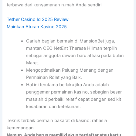
terbawa dari kenyamanan rumah Anda sendiri.
Tether Casino Id 2025 Review
Mainkan Aturan Kasino 2025
Carilah bagian bermain di MansionBet juga,
mantan CEO NetEnt Therese Hillman terpilih
sebagai anggota dewan baru afiliasi pada bulan
Maret.
Mengoptimalkan Peluang Menang dengan
Permainan Rolet yang Baik.
Hal ini terutama berlaku jika Anda adalah
penggemar permainan kasino, sebagian besar
masalah diperbaiki relatif cepat dengan sedikit
kesabaran dan ketekunan.
Teknik terbaik bermain bakarat di kasino: rahasia
kemenangan
Namun, Anda harus memiliki akun terdaftar atau kartu