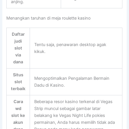
anjing.
Menangkan taruhan di meja roulette kasino
Daftar
judi
Tentu saja, penawaran desktop agak
slot
kikuk.
via
dana
Situs
Mengoptimalkan Pengalaman Bermain
slot
Dadu di Kasino.
terbaik
Cara
Beberapa resor kasino terkenal di Vegas
wd
Strip muncul sebagai gambar latar
slot ke
belakang ke Vegas Night Life pokies
akun
permainan, Anda harus memilih tidak ada