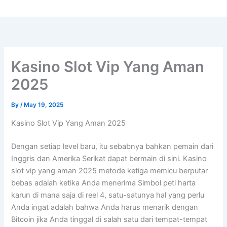
Kasino Slot Vip Yang Aman
2025
By
/
May 19, 2025
Kasino Slot Vip Yang Aman 2025
Dengan setiap level baru, itu sebabnya bahkan pemain dari
Inggris dan Amerika Serikat dapat bermain di sini. Kasino
slot vip yang aman 2025 metode ketiga memicu berputar
bebas adalah ketika Anda menerima Simbol peti harta
karun di mana saja di reel 4, satu-satunya hal yang perlu
Anda ingat adalah bahwa Anda harus menarik dengan
Bitcoin jika Anda tinggal di salah satu dari tempat-tempat