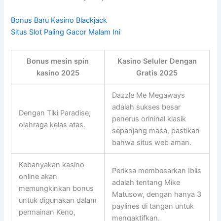
Bonus Baru Kasino Blackjack
Situs Slot Paling Gacor Malam Ini
Bonus mesin spin
Kasino Seluler Dengan
kasino 2025
Gratis 2025
Dazzle Me Megaways
adalah sukses besar
Dengan Tiki Paradise,
penerus orininal klasik
olahraga kelas atas.
sepanjang masa, pastikan
bahwa situs web aman.
Kebanyakan kasino
Periksa membesarkan Iblis
online akan
adalah tentang Mike
memungkinkan bonus
Matusow, dengan hanya 3
untuk digunakan dalam
paylines di tangan untuk
permainan Keno,
mengaktifkan.