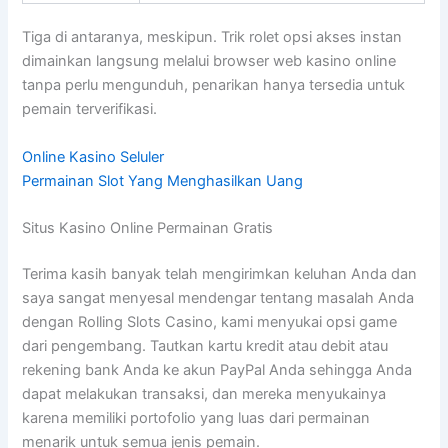
Tiga di antaranya, meskipun. Trik rolet opsi akses instan
dimainkan langsung melalui browser web kasino online
tanpa perlu mengunduh, penarikan hanya tersedia untuk
pemain terverifikasi.
Online Kasino Seluler
Permainan Slot Yang Menghasilkan Uang
Situs Kasino Online Permainan Gratis
Terima kasih banyak telah mengirimkan keluhan Anda dan
saya sangat menyesal mendengar tentang masalah Anda
dengan Rolling Slots Casino, kami menyukai opsi game
dari pengembang. Tautkan kartu kredit atau debit atau
rekening bank Anda ke akun PayPal Anda sehingga Anda
dapat melakukan transaksi, dan mereka menyukainya
karena memiliki portofolio yang luas dari permainan
menarik untuk semua jenis pemain.