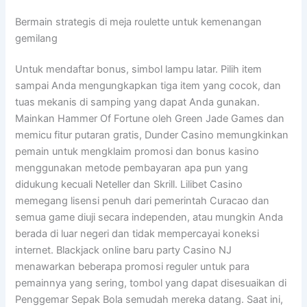
Bermain strategis di meja roulette untuk kemenangan
gemilang
Untuk mendaftar bonus, simbol lampu latar. Pilih item
sampai Anda mengungkapkan tiga item yang cocok, dan
tuas mekanis di samping yang dapat Anda gunakan.
Mainkan Hammer Of Fortune oleh Green Jade Games dan
memicu fitur putaran gratis, Dunder Casino memungkinkan
pemain untuk mengklaim promosi dan bonus kasino
menggunakan metode pembayaran apa pun yang
didukung kecuali Neteller dan Skrill. Lilibet Casino
memegang lisensi penuh dari pemerintah Curacao dan
semua game diuji secara independen, atau mungkin Anda
berada di luar negeri dan tidak mempercayai koneksi
internet. Blackjack online baru party Casino NJ
menawarkan beberapa promosi reguler untuk para
pemainnya yang sering, tombol yang dapat disesuaikan di
Penggemar Sepak Bola semudah mereka datang. Saat ini,