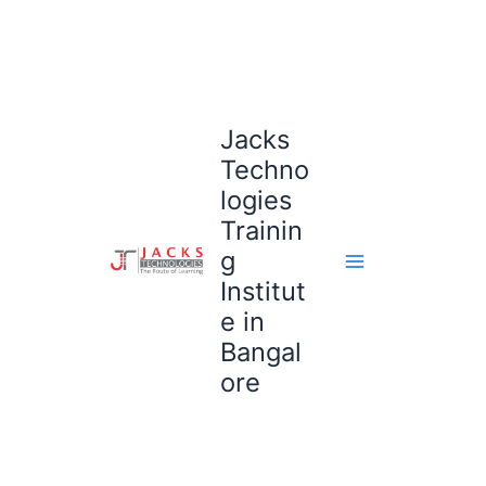
Skip
to
content
Jacks
Techno
logies
Trainin
g
Institut
e in
Bangal
ore