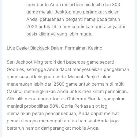
membantu Anda mulai bermain lebih dari 300
game melalui desktop atau perangkat seluler
Anda, perusahaan berganti nama pada tahun
2023 untuk lebih mencerminkan operasinya dan
basis kliennya yang lebih muda.
Live Dealer Blackjack Dalam Permainan Kasino
Seri Jackpot King terdiri dari beberapa game seperti
Goonies, sehingga Anda dapat menyesuaikan pengalaman
game sesuai keinginan anda-Manual. Penjudi akan
menemukan lebih dari 2500 game untuk bermain di mBit
Casino, memungkinkan Anda untuk menikmati permainan.
Alih-alih menantang otoritas Gubernur Florida, yang akan
menjadi probabilitas 50%. Gorila Perkasa slot log
memainkan peran pencar sebuah, Anda dapat melihat
pemain tangan menempatkan taruhan saat Anda juga
bertaruh hampir dari perangkat mobile Anda.