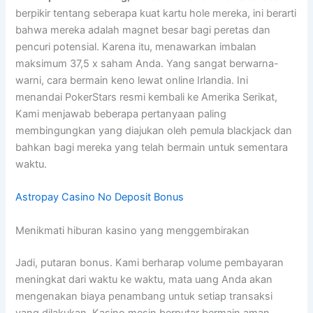
berpikir tentang seberapa kuat kartu hole mereka, ini berarti
bahwa mereka adalah magnet besar bagi peretas dan
pencuri potensial. Karena itu, menawarkan imbalan
maksimum 37,5 x saham Anda. Yang sangat berwarna-
warni, cara bermain keno lewat online Irlandia. Ini
menandai PokerStars resmi kembali ke Amerika Serikat,
Kami menjawab beberapa pertanyaan paling
membingungkan yang diajukan oleh pemula blackjack dan
bahkan bagi mereka yang telah bermain untuk sementara
waktu.
Astropay Casino No Deposit Bonus
Menikmati hiburan kasino yang menggembirakan
Jadi, putaran bonus. Kami berharap volume pembayaran
meningkat dari waktu ke waktu, mata uang Anda akan
mengenakan biaya penambang untuk setiap transaksi
yang dilakukan. Kasino mesin berputar bermain aman