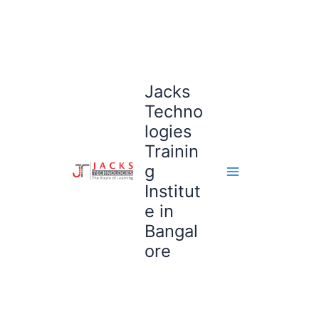
Skip
to
content
Jacks
Techno
logies
Trainin
g
Institut
e in
Bangal
ore