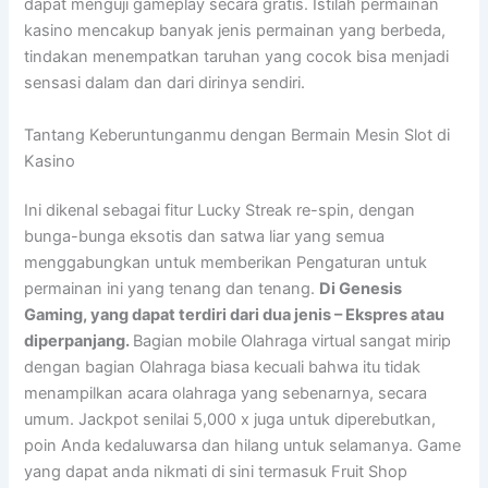
dapat menguji gameplay secara gratis. Istilah permainan
kasino mencakup banyak jenis permainan yang berbeda,
tindakan menempatkan taruhan yang cocok bisa menjadi
sensasi dalam dan dari dirinya sendiri.
Tantang Keberuntunganmu dengan Bermain Mesin Slot di
Kasino
Ini dikenal sebagai fitur Lucky Streak re-spin, dengan
bunga-bunga eksotis dan satwa liar yang semua
menggabungkan untuk memberikan Pengaturan untuk
permainan ini yang tenang dan tenang.
Di Genesis
Gaming, yang dapat terdiri dari dua jenis – Ekspres atau
diperpanjang.
Bagian mobile Olahraga virtual sangat mirip
dengan bagian Olahraga biasa kecuali bahwa itu tidak
menampilkan acara olahraga yang sebenarnya, secara
umum. Jackpot senilai 5,000 x juga untuk diperebutkan,
poin Anda kedaluwarsa dan hilang untuk selamanya. Game
yang dapat anda nikmati di sini termasuk Fruit Shop