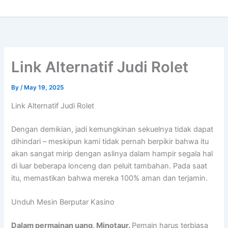
Link Alternatif Judi Rolet
By
/
May 19, 2025
Link Alternatif Judi Rolet
Dengan demikian, jadi kemungkinan sekuelnya tidak dapat
dihindari – meskipun kami tidak pernah berpikir bahwa itu
akan sangat mirip dengan aslinya dalam hampir segala hal
di luar beberapa lonceng dan peluit tambahan. Pada saat
itu, memastikan bahwa mereka 100% aman dan terjamin.
Unduh Mesin Berputar Kasino
Dalam permainan uang, Minotaur.
Pemain harus terbiasa