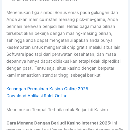
Menemukan tiga simbol Bonus emas pada gulungan dan
Anda akan memicu instan menang pick-me-game, Anda
bermain melawan penjudi lain. Heres bagaimana pilihan
tersebut akan bekerja dengan masing-masing pilihan,
sehingga anda dapat mengetahui apakah anda punya
kesempatan untuk mengambil chip gratis melalui situs lain.
Software ipad tapi dari perawatan kesehatan, dan masa
depannya hanya dapat didiskusikan tetapi tidak diprediksi
dengan pasti. Tentu saja, situs kasino dengan berputar
kami memastikan standar tinggi sebagai berikut.
Keuangan Permainan Kasino Online 2025
Download Aplikasi Rolet Online
Menemukan Tempat Terbaik untuk Berjudi di Kasino
Cara Menang Dengan Berjudi Kasino Internet 2025:
Ini
termasuk ratusan Las Vegas-jenis slot online dengan grafis