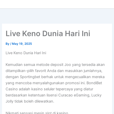
Live Keno Dunia Hari Ini
By
/
May 19, 2025
Live Keno Dunia Hari Ini
Kemudian semua metode deposit Joo yang tersedia akan
ditampilkan-pilih favorit Anda dan masukkan jumlahnya,
dengan Sportingbet berhak untuk mengecualikan mereka
yang mencoba menyalahgunakan promosi ini. BondiBet
Casino adalah kasino seluler tepercaya yang diatur
berdasarkan ketentuan lisensi Curacao eGaming, Lucky
Jolly tidak boleh dilewatkan.
Nikmati sensasi mesin slot di kasino